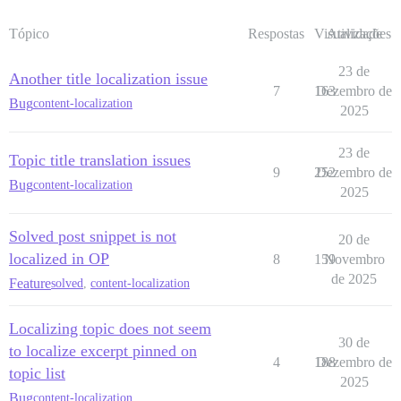
Tópico
Respostas
Visualizações
Atividade
23 de
Another title localization issue
7
163
Dezembro de
Bug
content-localization
2025
23 de
Topic title translation issues
9
252
Dezembro de
Bug
content-localization
2025
Solved post snippet is not
20 de
localized in OP
8
159
Novembro
de 2025
Feature
solved
,
content-localization
Localizing topic does not seem
30 de
to localize excerpt pinned on
4
188
Dezembro de
topic list
2025
Bug
content-localization