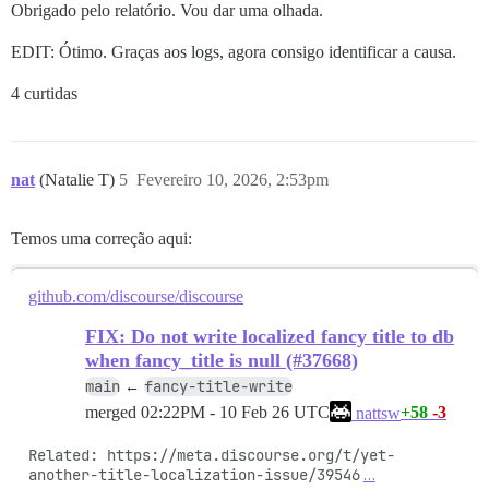
Obrigado pelo relatório. Vou dar uma olhada.
EDIT: Ótimo. Graças aos logs, agora consigo identificar a causa.
4 curtidas
nat
(Natalie T)
5
Fevereiro 10, 2026, 2:53pm
Temos uma correção aqui:
github.com/discourse/discourse
FIX: Do not write localized fancy title to db
when fancy_title is null (#37668)
main
fancy-title-write
←
merged
02:22PM - 10 Feb 26 UTC
+58
-3
nattsw
Related: https://meta.discourse.org/t/yet-
another-title-localization-issue/39546
…