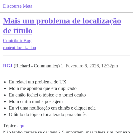
Discourse Meta
Mais um problema de localização
de título
Contribuir
Bug
content-localization
RGJ
(Richard - Communiteq)
1
Fevereiro 8, 2026, 12:32pm
Eu relatei um problema de UX
Moin me apontou que era duplicado
Eu então fechei o tópico e o tornei oculto
Moin curtiu minha postagem
Eu vi uma notificação em chinês e cliquei nela
O título do tópico foi alterado para chinês
Tópico
aqui
Não tenho certeza se os itens 2-5 importam, mas talvez sim, por isso