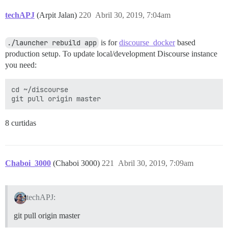
techAPJ
(Arpit Jalan)
220
Abril 30, 2019, 7:04am
./launcher rebuild app
is for
discourse_docker
based
production setup. To update local/development Discourse instance
you need:
cd ~/discourse

8 curtidas
Chaboi_3000
(Chaboi 3000)
221
Abril 30, 2019, 7:09am
techAPJ:
git pull origin master