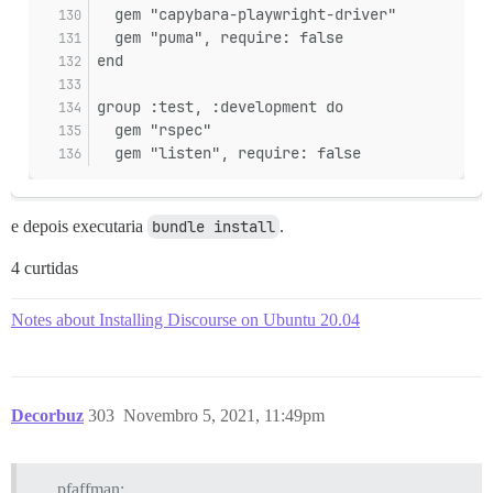
  gem "capybara-playwright-driver"
  gem "puma", require: false
end
group :test, :development do
  gem "rspec"
  gem "listen", require: false
e depois executaria
bundle install
.
4 curtidas
Notes about Installing Discourse on Ubuntu 20.04
Decorbuz
303
Novembro 5, 2021, 11:49pm
pfaffman: