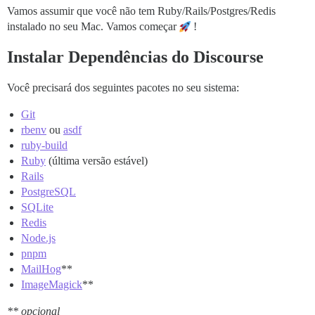
Vamos assumir que você não tem Ruby/Rails/Postgres/Redis
instalado no seu Mac. Vamos começar
!
Instalar Dependências do Discourse
Você precisará dos seguintes pacotes no seu sistema:
Git
rbenv
ou
asdf
ruby-build
Ruby
(última versão estável)
Rails
PostgreSQL
SQLite
Redis
Node.js
pnpm
MailHog
**
ImageMagick
**
** opcional