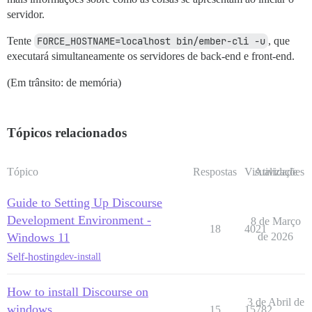
servidor.
Tente
FORCE_HOSTNAME=localhost bin/ember-cli -u
, que
executará simultaneamente os servidores de back-end e front-end.
(Em trânsito: de memória)
Tópicos relacionados
Tópico
Respostas
Visualizações
Atividade
Guide to Setting Up Discourse
Development Environment -
8 de Março
18
4021
Windows 11
de 2026
Self-hosting
dev-install
How to install Discourse on
3 de Abril de
windows
15
15782