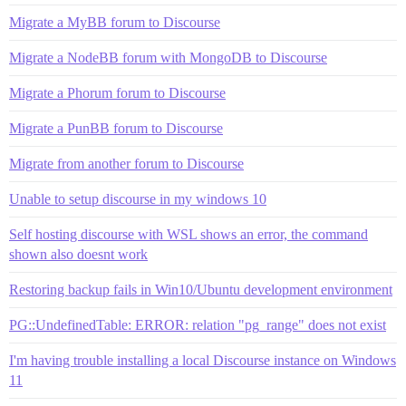
Migrate a MyBB forum to Discourse
Migrate a NodeBB forum with MongoDB to Discourse
Migrate a Phorum forum to Discourse
Migrate a PunBB forum to Discourse
Migrate from another forum to Discourse
Unable to setup discourse in my windows 10
Self hosting discourse with WSL shows an error, the command
shown also doesnt work
Restoring backup fails in Win10/Ubuntu development environment
PG::UndefinedTable: ERROR: relation "pg_range" does not exist
I'm having trouble installing a local Discourse instance on Windows
11