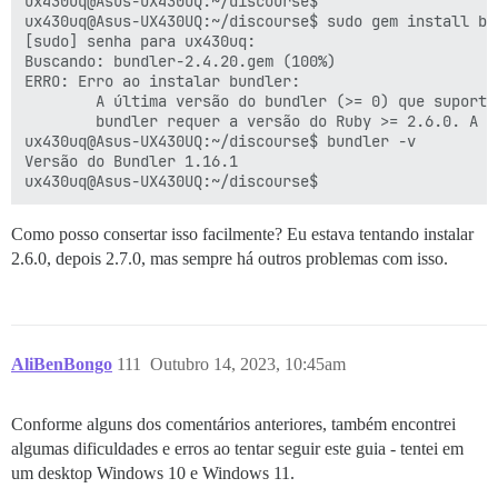
ux430uq@Asus-UX430UQ:~/discourse$

ux430uq@Asus-UX430UQ:~/discourse$ sudo gem install bun
[sudo] senha para ux430uq:

Buscando: bundler-2.4.20.gem (100%)

ERRO: Erro ao instalar bundler:

        A última versão do bundler (>= 0) que suporta
        bundler requer a versão do Ruby >= 2.6.0. A v
ux430uq@Asus-UX430UQ:~/discourse$ bundler -v

Versão do Bundler 1.16.1

Como posso consertar isso facilmente? Eu estava tentando instalar
2.6.0, depois 2.7.0, mas sempre há outros problemas com isso.
AliBenBongo
111
Outubro 14, 2023, 10:45am
Conforme alguns dos comentários anteriores, também encontrei
algumas dificuldades e erros ao tentar seguir este guia - tentei em
um desktop Windows 10 e Windows 11.