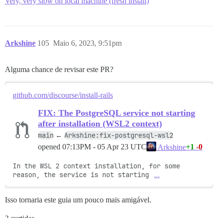
Very, very slow on local machine (fresh install)
Arkshine
105
Maio 6, 2023, 9:51pm
Alguma chance de revisar este PR?
github.com/discourse/install-rails
FIX: The PostgreSQL service not starting
after installation (WSL2 context)
main
Arkshine:fix-postgresql-wsl2
←
opened
07:13PM - 05 Apr 23 UTC
+1
-0
Arkshine
In the WSL 2 context installation, for some 
reason, the service is not starting 
…
Isso tornaria este guia um pouco mais amigável.