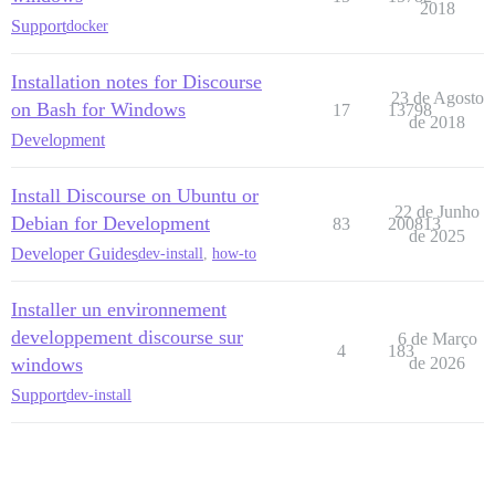
2018
Support
docker
Installation notes for Discourse
23 de Agosto
on Bash for Windows
17
13798
de 2018
Development
Install Discourse on Ubuntu or
22 de Junho
Debian for Development
83
200813
de 2025
Developer Guides
dev-install
,
how-to
Installer un environnement
developpement discourse sur
6 de Março
4
183
windows
de 2026
Support
dev-install