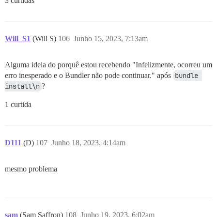
3 curtidas
Will_S1
(Will S)
106
Junho 15, 2023, 7:13am
Alguma ideia do porquê estou recebendo "Infelizmente, ocorreu um
erro inesperado e o Bundler não pode continuar." após
bundle 
install\n
?
1 curtida
D111
(D)
107
Junho 18, 2023, 4:14am
mesmo problema
sam
(Sam Saffron)
108
Junho 19, 2023, 6:02am