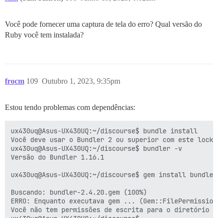
Você pode fornecer uma captura de tela do erro? Qual versão do
Ruby você tem instalada?
frocm
109
Outubro 1, 2023, 9:35pm
Estou tendo problemas com dependências:
ux430uq@Asus-UX430UQ:~/discourse$ bundle install

Você deve usar o Bundler 2 ou superior com este lockfi
ux430uq@Asus-UX430UQ:~/discourse$ bundler -v

Versão do Bundler 1.16.1

ux430uq@Asus-UX430UQ:~/discourse$ gem install bundler

Buscando: bundler-2.4.20.gem (100%)

ERRO: Enquanto executava gem ... (Gem::FilePermissionE
Você não tem permissões de escrita para o diretório /