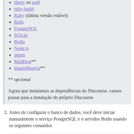
rbenv
ou
asdf
ruby-build
Ruby
(última versão estável)
Rails
PostgreSQL
SQLite
Redis
Node.js
pnpm
MailHog
**
ImageMagick
**
** opcional
Agora que instalamos as dependências do Discourse, vamos
passar para a instalação do próprio Discourse.
Antes de configurar o banco de dados, você deve iniciar
manualmente o serviço PostgreSQL e o servidor Redis usando
os seguintes comandos