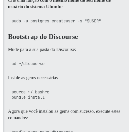
Crie uma função
com o mesmo nome do seu nome de
usuário do sistema Ubuntu
:
Bootstrap do Discourse
Mude para a sua pasta do Discourse:
Instale as gems necessárias
source ~/.bashrc

Agora que você instalou as gems com sucesso, execute estes
comandos:
bundle exec rake db:create
