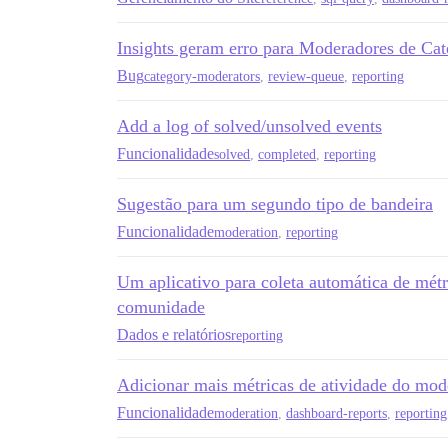
Insights geram erro para Moderadores de Cat
Bug
category-moderators
,
review-queue
,
reporting
Add a log of solved/unsolved events
Funcionalidade
solved
,
completed
,
reporting
Sugestão para um segundo tipo de bandeira
Funcionalidade
moderation
,
reporting
Um aplicativo para coleta automática de métr
comunidade
Dados e relatórios
reporting
Adicionar mais métricas de atividade do mod
Funcionalidade
moderation
,
dashboard-reports
,
reporting