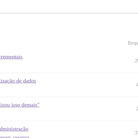
Resp
crementais
2
lização de dados
lizou isso demais"
administração
3
eports
,
reporting