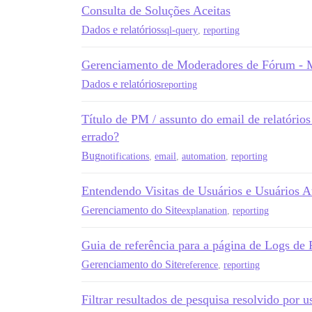
Consulta de Soluções Aceitas
Dados e relatórios
sql-query
,
reporting
Gerenciamento de Moderadores de Fórum - Mé
Dados e relatórios
reporting
Título de PM / assunto do email de relatóri
errado?
Bug
notifications
,
email
,
automation
,
reporting
Entendendo Visitas de Usuários e Usuários A
Gerenciamento do Site
explanation
,
reporting
Guia de referência para a página de Logs de 
Gerenciamento do Site
reference
,
reporting
Filtrar resultados de pesquisa resolvido por u