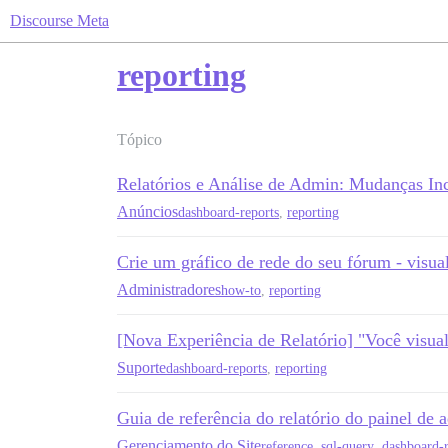
Discourse Meta
reporting
Tópico
Relatórios e Análise de Admin: Mudanças In
Anúncios
dashboard-reports
,
reporting
Crie um gráfico de rede do seu fórum - visua
Administradores
how-to
,
reporting
[Nova Experiência de Relatório] "Você visua
Suporte
dashboard-reports
,
reporting
Guia de referência do relatório do painel de 
Gerenciamento do Site
reference
,
sql-query
,
dashboard-r