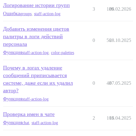
Логирование истории групп
3
189
06.02.2026
Ошибка
groups
,
staff-action-log
Добавить изменения цветов
палитры в логи действий
0
56
28.10.2025
персонала
Функция
staff-action-log
,
color-palettes
Почему в логах удаление
сообщений приписывается
системе, даже если их удалил
0
48
07.05.2025
автор?
Функция
staff-action-log
Проверка имен в чате
2
103
16.04.2025
Функция
chat
,
staff-action-log