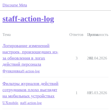
Discourse Meta
staff-action-log
Тема
Ответов
Просм.
Активность
Логирование изменений
настроек, произошедших из-
за обновления в логах
3
200
02.04.2026
действий персонала
Функция
staff-action-log
Фильтры журналов действий
сотрудников плохо выглядят
1
83
05.03.2026
на мобильных устройствах
UX
mobile
,
staff-action-log