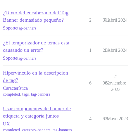
¿Texto del encabezado del Tag
Banner demasiado pequeño?
2
312
7 Abril 2024
Soporte
tag-banners
¿El temporizador de temas está
causando un error?
1
256
1 Abril 2024
Soporte
tag-banners
Hipervínculo en la descripción
21
de tag?
6
962
Noviembre
Característica
2023
completed
,
tags
,
tag-banners
Usar componentes de banner de
etiqueta y categoría juntos
4
330
3 Mayo 2023
UX
completed
,
category-banners
,
tag-banners