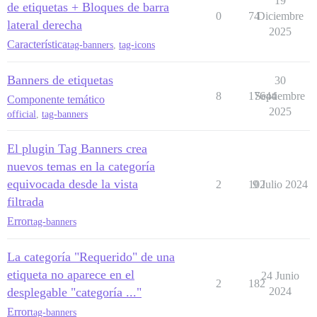
19
de etiquetas + Bloques de barra
0
74
Diciembre
lateral derecha
2025
Característica
tag-banners
,
tag-icons
Banners de etiquetas
30
8
17644
Septiembre
Componente temático
2025
official
,
tag-banners
El plugin Tag Banners crea
nuevos temas en la categoría
equivocada desde la vista
2
102
9 Julio 2024
filtrada
Error
tag-banners
La categoría "Requerido" de una
etiqueta no aparece en el
24 Junio
2
182
desplegable "categoría ..."
2024
Error
tag-banners