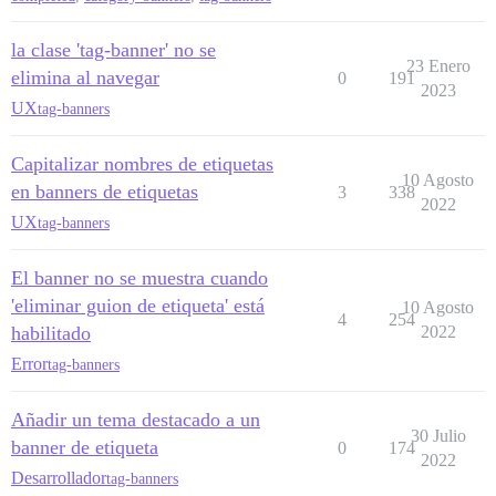
la clase 'tag-banner' no se
23 Enero
elimina al navegar
0
191
2023
UX
tag-banners
Capitalizar nombres de etiquetas
10 Agosto
en banners de etiquetas
3
338
2022
UX
tag-banners
El banner no se muestra cuando
'eliminar guion de etiqueta' está
10 Agosto
4
254
habilitado
2022
Error
tag-banners
Añadir un tema destacado a un
30 Julio
banner de etiqueta
0
174
2022
Desarrollador
tag-banners