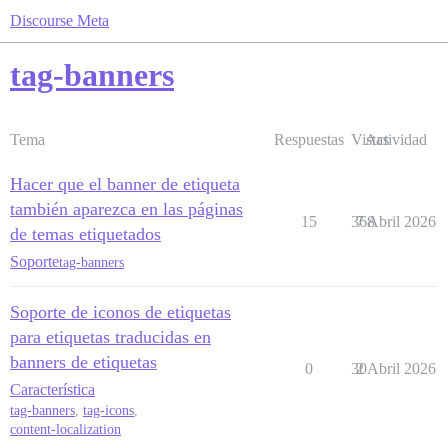
Discourse Meta
tag-banners
Tema
Respuestas
Vistas
Actividad
Hacer que el banner de etiqueta
también aparezca en las páginas
15
368
7 Abril 2026
de temas etiquetados
Soporte
tag-banners
Soporte de iconos de etiquetas
para etiquetas traducidas en
banners de etiquetas
0
30
2 Abril 2026
Característica
tag-banners
,
tag-icons
,
content-localization