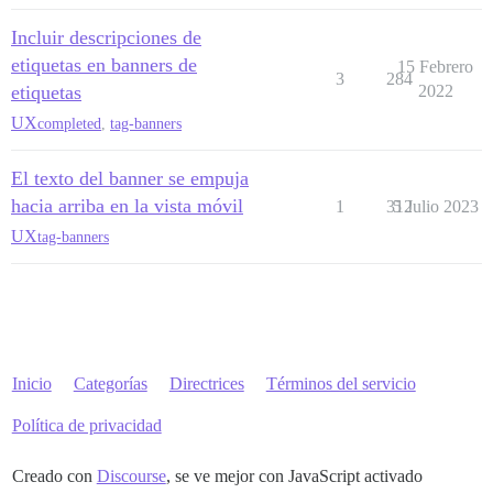
Incluir descripciones de
etiquetas en banners de
15 Febrero
3
284
etiquetas
2022
UX
completed
,
tag-banners
El texto del banner se empuja
hacia arriba en la vista móvil
1
312
5 Julio 2023
UX
tag-banners
Inicio
Categorías
Directrices
Términos del servicio
Política de privacidad
Creado con
Discourse
, se ve mejor con JavaScript activado