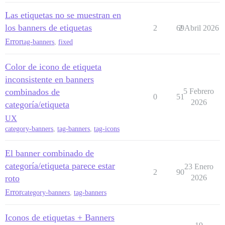
Las etiquetas no se muestran en
los banners de etiquetas
2
69
2 Abril 2026
Error
tag-banners
,
fixed
Color de icono de etiqueta
inconsistente en banners
combinados de
5 Febrero
0
51
2026
categoría/etiqueta
UX
category-banners
,
tag-banners
,
tag-icons
El banner combinado de
categoría/etiqueta parece estar
23 Enero
2
90
roto
2026
Error
category-banners
,
tag-banners
Iconos de etiquetas + Banners