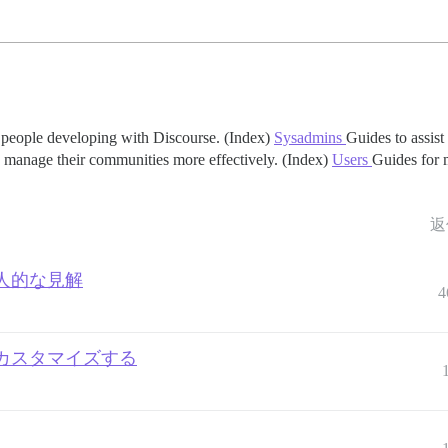
 people developing with Discourse. (Index)
Sysadmins
Guides to assist
 manage their communities more effectively. (Index)
Users
Guides for 
返
個人的な見解
4
カスタマイズする