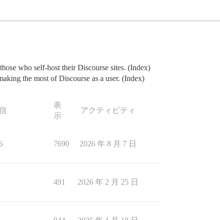
 those who self-host their Discourse sites. (Index)
making the most of Discourse as a user. (Index)
表
信
アクティビティ
示
6
7690
2026 年 8 月 7 日
1
491
2026 年 2 月 25 日