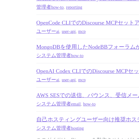
管理者
how-to
,
reporting
OpenCode CLIでのDiscourse MCPセッ
ユーザー
ai
,
user-api
,
mcp
MongoDBを使用したNodeBBフォーラムから
システム管理者
how-to
OpenAI Codex CLIでのDiscourse MC
ユーザー
ai
,
user-api
,
mcp
AWS SESでの送信、バウンス、受信メ
システム管理者
email
,
how-to
自己ホスティングユーザー向け推奨ホス
システム管理者
hosting