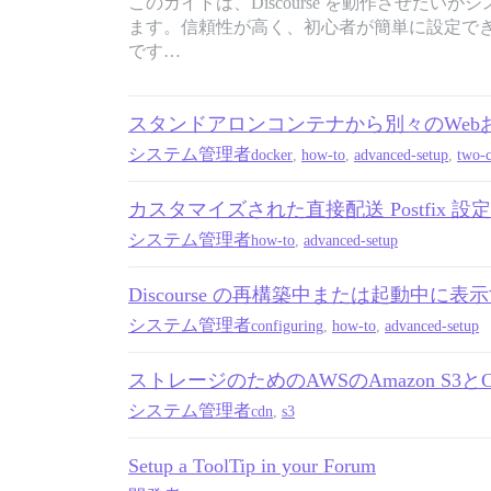
このガイドは、Discourse を動作させた
ます。信頼性が高く、初心者が簡単に設定で
です…
スタンドアロンコンテナから別々のWeb
システム管理者
docker
,
how-to
,
advanced-setup
,
two-c
カスタマイズされた直接配送 Postfix 設定
システム管理者
how-to
,
advanced-setup
Discourse の再構築中または起動中
システム管理者
configuring
,
how-to
,
advanced-setup
ストレージのためのAWSのAmazon S3とCD
システム管理者
cdn
,
s3
Setup a ToolTip in your Forum