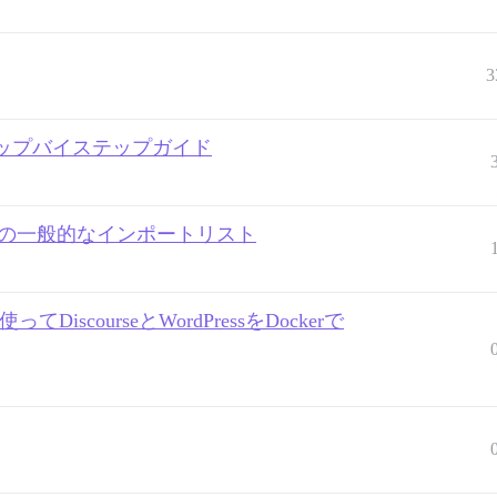
3
ップバイステップガイド
）の一般的なインポートリスト
iscourseとWordPressをDockerで