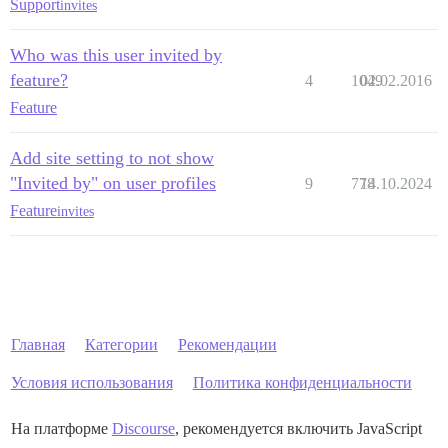
Support
invites
Who was this user invited by
feature?
4
1049
02.02.2016
Feature
Add site setting to not show
"Invited by" on user profiles
9
778
14.10.2024
Feature
invites
Главная
Категории
Рекомендации
Условия использования
Политика конфиденциальности
На платформе
Discourse
, рекомендуется включить JavaScript