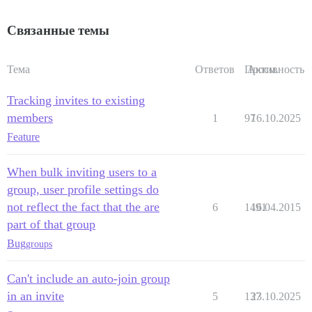
Связанные темы
Тема
Ответов
Просм.
Активность
Tracking invites to existing
members
1
97
16.10.2025
Feature
When bulk inviting users to a
group, user profile settings do
not reflect the fact that the are
6
1491
16.04.2015
part of that group
Bug
groups
Can't include an auto-join group
in an invite
5
137
23.10.2025