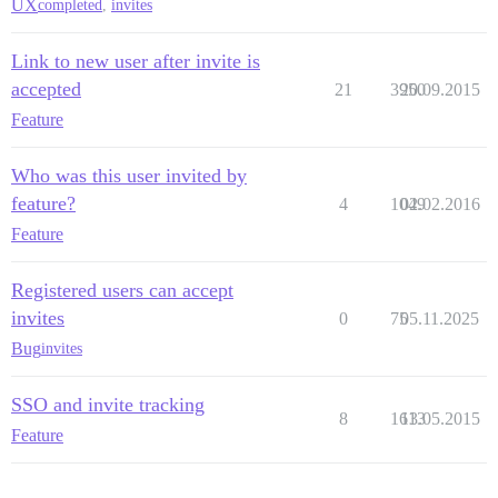
UX
completed
,
invites
Link to new user after invite is
accepted
21
3950
20.09.2015
Feature
Who was this user invited by
feature?
4
1049
02.02.2016
Feature
Registered users can accept
invites
0
75
05.11.2025
Bug
invites
SSO and invite tracking
8
1613
13.05.2015
Feature