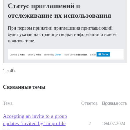
Статус приглашений и
отслеживание их использования
При первом принятии приглашения приглашающий
будет указан на странице сводки информации о новом
пользователе.
1 лайк
Связанные темы
Тема
Ответов
Просм.
Активность
Accepting an invite to a group
updates ‘invited by’ in profile
2
180
04.07.2024