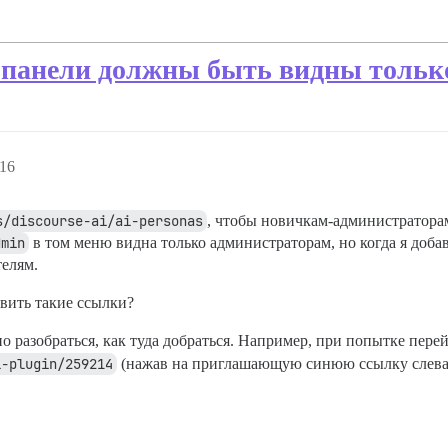
й панели должны быть видны тольк
:16
s/discourse-ai/ai-personas
, чтобы новичкам-администратора
dmin
в том меню видна только администраторам, но когда я доб
телям.
авить такие ссылки?
но разобраться, как туда добраться. Например, при попытке пере
i-plugin/259214
(нажав на приглашающую синюю ссылку слева, 