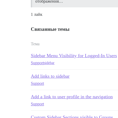
отображения…
1 лайк
Связанные темы
Тема
Sidebar Menu Visibility for Logged-In Users
Support
sidebar
Add links to sidebar
Support
Add a link to user profile in the navigation
Support
Custom Sidebar Sections visible to Groups