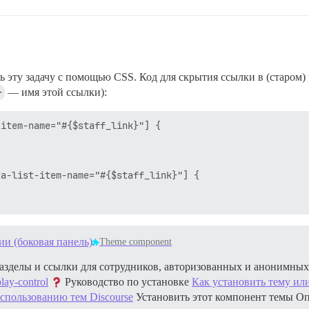
эту задачу с помощью CSS. Код для скрытия ссылки в (старом) р
}
— имя этой ссылки):
item-name="#{$staff_link}"] {

a-list-item-name="#{$staff_link}"] {

и (боковая панель)
Theme component
азделы и ссылки для сотрудников, авторизованных и анонимны
play-control
Руководство по установке
Как установить тему ил
спользованию тем Discourse
Установить этот компонент темы
Оп