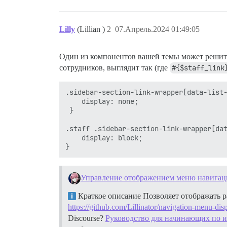
Lilly
(Lillian )
2
07.Апрель.2024 01:49:05
Один из компонентов вашей темы может решить 
сотрудников, выглядит так (где
#{$staff_link
.sidebar-section-link-wrapper[data-list-
    display: none;

 }

.staff .sidebar-section-link-wrapper[dat
    display: block;

Управление отображением меню навигаци
Краткое описание Позволяет отображать р
https://github.com/Lillinator/navigation-menu-dis
Discourse?
Руководство для начинающих по и