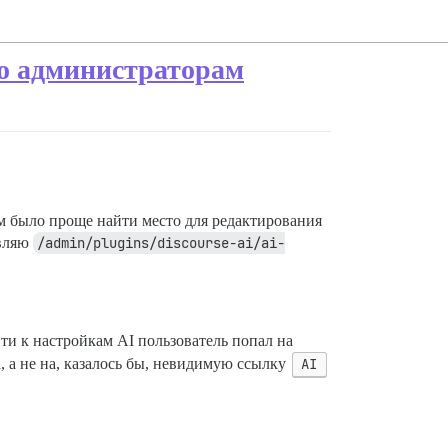
о администраторам
м было проще найти место для редактирования
авляю
/admin/plugins/discourse-ai/ai-
йти к настройкам AI пользователь попал на
а не на, казалось бы, невидимую ссылку
AI