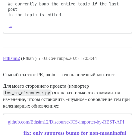
We currently bump the entire topic if the last 
post

in the topic is edited.

…
Ethsim2
(Ethan )
5
03.Сентябрь.2025 17:03:44
Спасибо за этот PR, moin — очень полезный контекст.
Для моего стороннего проекта (импортер
ics_to_discourse.py
) я как раз только что закоммитил
изменение, чтобы остановить «шумное» обновление тем при
календарных обновлениях:
github.com/Ethsim12/Discourse-ICS-importer-by-REST-API
fix: only suppress bump for non-meaningful