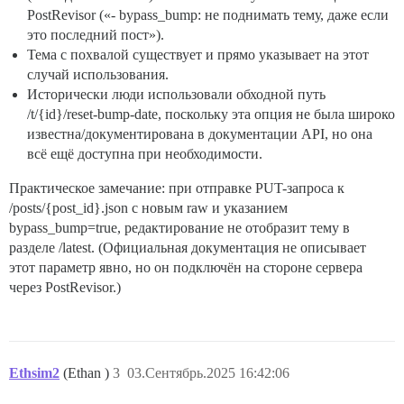
PostRevisor («- bypass_bump: не поднимать тему, даже если
это последний пост»).
Тема с похвалой существует и прямо указывает на этот
случай использования.
Исторически люди использовали обходной путь
/t/{id}/reset-bump-date, поскольку эта опция не была широко
известна/документирована в документации API, но она
всё ещё доступна при необходимости.
Практическое замечание: при отправке PUT-запроса к
/posts/{post_id}.json с новым raw и указанием
bypass_bump=true, редактирование не отобразит тему в
разделе /latest. (Официальная документация не описывает
этот параметр явно, но он подключён на стороне сервера
через PostRevisor.)
Ethsim2
(Ethan )
3
03.Сентябрь.2025 16:42:06