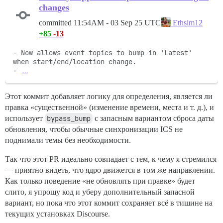
changes
committed
11:54AM - 03 Sep 25 UTC
Ethsim12
+85
-13
- Now allows event topics to bump in 'Latest' 
when start/end/location change.

- 
…
Этот коммит добавляет логику для определения, является ли
правка «существенной» (изменение времени, места и т. д.), и
использует
bypass_bump
с запасным вариантом сброса даты
обновления, чтобы обычные синхронизации ICS не
поднимали темы без необходимости.
Так что этот PR идеально совпадает с тем, к чему я стремился
— приятно видеть, что ядро движется в том же направлении.
Как только поведение «не обновлять при правке» будет
слито, я упрощу код и уберу дополнительный запасной
вариант, но пока что этот коммит сохраняет всё в тишине на
текущих установках Discourse.