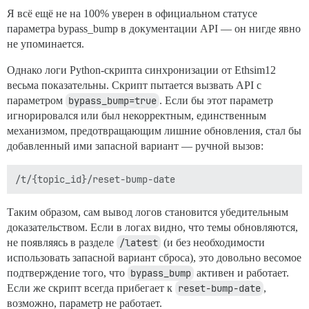
Я всё ещё не на 100% уверен в официальном статусе
параметра bypass_bump в документации API — он нигде явно
не упоминается.
Однако логи Python-скрипта синхронизации от Ethsim12
весьма показательны. Скрипт пытается вызвать API с
параметром
bypass_bump=true
. Если бы этот параметр
игнорировался или был некорректным, единственным
механизмом, предотвращающим лишние обновления, стал бы
добавленный ими запасной вариант — ручной вызов:
Таким образом, сам вывод логов становится убедительным
доказательством. Если в логах видно, что темы обновляются,
не появляясь в разделе
/latest
(и без необходимости
использовать запасной вариант сброса), это довольно весомое
подтверждение того, что
bypass_bump
активен и работает.
Если же скрипт всегда прибегает к
reset-bump-date
,
возможно, параметр не работает.