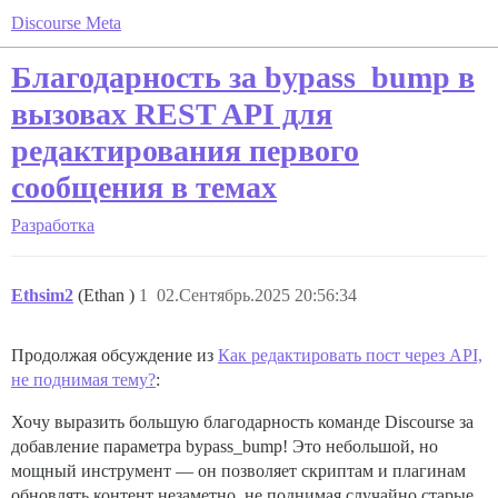
Discourse Meta
Благодарность за bypass_bump в
вызовах REST API для
редактирования первого
сообщения в темах
Разработка
Ethsim2
(Ethan )
1
02.Сентябрь.2025 20:56:34
Продолжая обсуждение из
Как редактировать пост через API,
не поднимая тему?
:
Хочу выразить большую благодарность команде Discourse за
добавление параметра bypass_bump! Это небольшой, но
мощный инструмент — он позволяет скриптам и плагинам
обновлять контент незаметно, не поднимая случайно старые