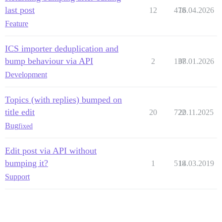
last post
12
478
16.04.2026
Feature
ICS importer deduplication and
bump behaviour via API
2
137
08.01.2026
Development
Topics (with replies) bumped on
title edit
20
722
20.11.2025
Bug
fixed
Edit post via API without
bumping it?
1
518
14.03.2019
Support