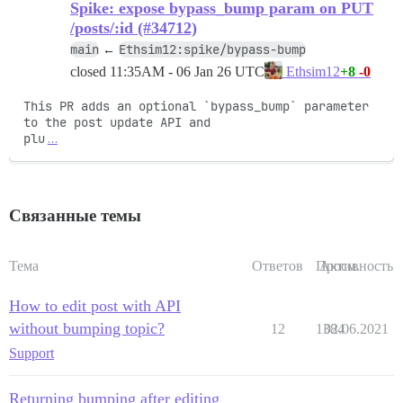
Spike: expose bypass_bump param on PUT
/posts/:id (#34712)
main
Ethsim12:spike/bypass-bump
←
closed
11:35AM - 06 Jan 26 UTC
+8
-0
Ethsim12
This PR adds an optional `bypass_bump` parameter 
to the post update API and

plu
…
Связанные темы
Тема
Ответов
Просм.
Активность
How to edit post with API
without bumping topic?
12
1384
02.06.2021
Support
Returning bumping after editing