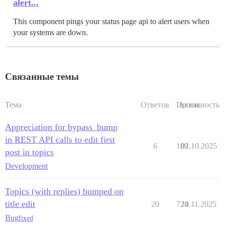
alert...
This component pings your status page api to alert users when
your systems are down.
Связанные темы
Тема
Ответов
Просм.
Активность
Appreciation for bypass_bump
in REST API calls to edit first
6
189
02.10.2025
post in topics
Development
Topics (with replies) bumped on
title edit
20
724
20.11.2025
Bug
fixed