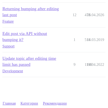
Returning bumping after editing
last post
12
478
16.04.2026
Feature
Edit post via API without
bumping it?
1
518
14.03.2019
Support
Update topic after editing time
limit has passed
9
1199
14.04.2022
Development
Главная
Категории
Рекомендации