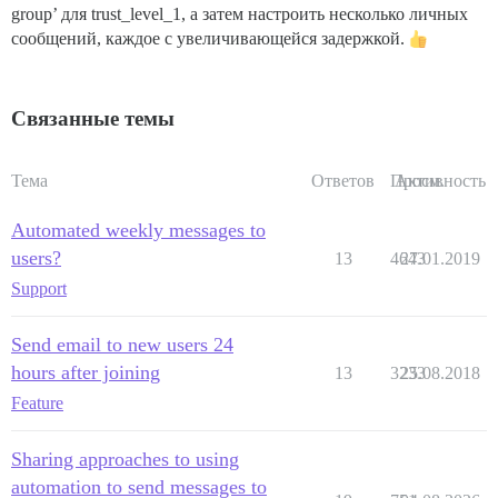
group’ для trust_level_1, а затем настроить несколько личных
сообщений, каждое с увеличивающейся задержкой.
Связанные темы
Тема
Ответов
Просм.
Активность
Automated weekly messages to
users?
13
4643
27.01.2019
Support
Send email to new users 24
hours after joining
13
3233
25.08.2018
Feature
Sharing approaches to using
automation to send messages to