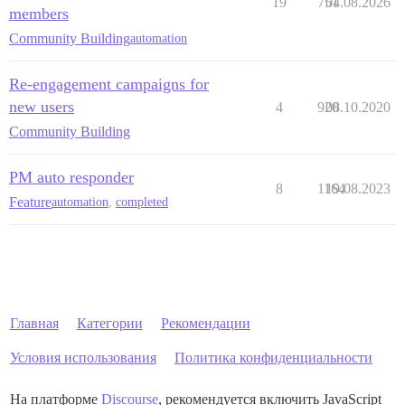
19
751
04.08.2026
members
Community Building
automation
Re-engagement campaigns for
new users
4
920
08.10.2020
Community Building
PM auto responder
8
1164
19.08.2023
Feature
automation
,
completed
Главная
Категории
Рекомендации
Условия использования
Политика конфиденциальности
На платформе
Discourse
, рекомендуется включить JavaScript