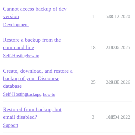
Cannot access backup of dev
version
1
548
30.12.2020
Development
Restore a backup from the
command line
18
22324
18.05.2025
Self-Hosting
how-to
Create, download, and restore a
backup of your Discourse
25
24913
29.05.2026
database
Self-Hosting
backups
,
how-to
Restored from backup, but
email disabled?
3
1085
16.04.2022
Support