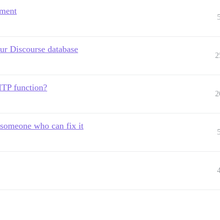
nment
our Discourse database
2
MTP function?
2
 someone who can fix it