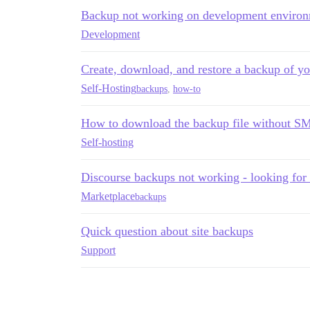
Backup not working on development enviro
Development
Create, download, and restore a backup of y
Self-Hosting
backups
,
how-to
How to download the backup file without S
Self-hosting
Discourse backups not working - looking for
Marketplace
backups
Quick question about site backups
Support