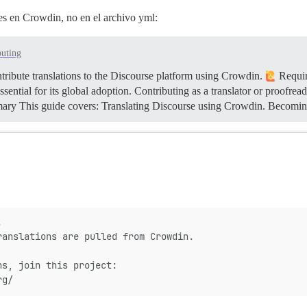
nes en Crowdin, no en el archivo yml:
buting
ribute translations to the Discourse platform using Crowdin.
Require
ssential for its global adoption. Contributing as a translator or proofrea
ry This guide covers: Translating Discourse using Crowdin. Becomi
.
ranslations are pulled from Crowdin.
ns, join this project:
rg/