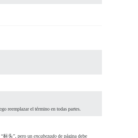
ego reemplazar el término en todas partes.
r “标头”, pero un
encabezado
de página debe