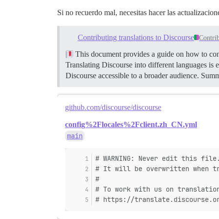
Si no recuerdo mal, necesitas hacer las actualizacio
Contributing translations to Discourse
Contri
This document provides a guide on how to cont
Translating Discourse into different languages is e
Discourse accessible to a broader audience.
Summa
github.com/discourse/discourse
config%2Flocales%2Fclient.zh_CN.yml
main
# WARNING: Never edit this file
# It will be overwritten when t
#
# To work with us on translatio
# https://translate.discourse.o