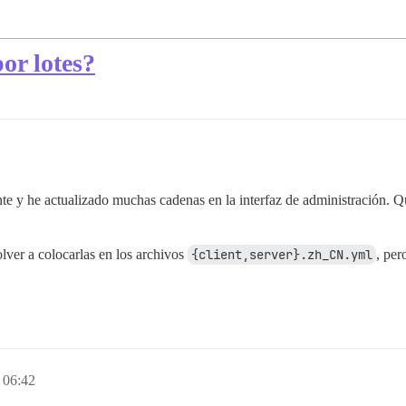
or lotes?
ente y he actualizado muchas cadenas en la interfaz de administración. Q
lver a colocarlas en los archivos
{client,server}.zh_CN.yml
, per
 06:42