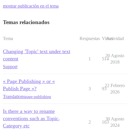
mostrar publicación en el tema
Temas relacionados
Tema
Respuestas
Vistas
Actividad
Changing 'Topic' text under text
20 Agosto
content
1
514
2018
Support
« Page Publishing » or «
22 Febrero
Publish Page »?
3
93
2026
Translations
page-publishing
Is there a way to rename
conventions such as Topic,
30 Agosto
2
163
Category etc
2024