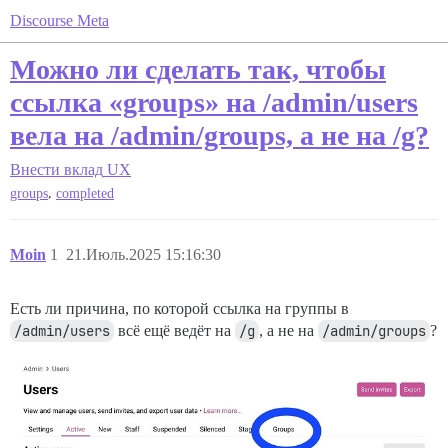
Discourse Meta
Можно ли сделать так, чтобы
ссылка «groups» на /admin/users
вела на /admin/groups, а не на /g?
Внести вклад
UX
,
groups
completed
Moin
1
21.Июль.2025 15:16:30
Есть ли причина, по которой ссылка на группы в
/admin/users
всё ещё ведёт на
/g
, а не на
/admin/groups
?