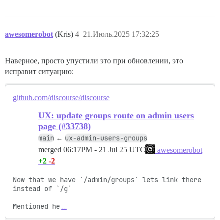
awesomerobot
(Kris)
4
21.Июль.2025 17:32:25
Наверное, просто упустили это при обновлении, это
исправит ситуацию:
github.com/discourse/discourse
UX: update groups route on admin users
page (#33738)
main
ux-admin-users-groups
←
merged
06:17PM - 21 Jul 25 UTC
awesomerobot
+2
-2
Now that we have `/admin/groups` lets link there 
instead of `/g`

Mentioned he
…