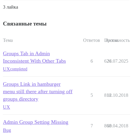
3 лайка
Связанные темы
Тема
Ответов
Просм.
Активность
Groups Tab in Admin
Inconsistent With Other Tabs
6
626
24.07.2025
UX
completed
Groups Link in hamburger
menu still there after turning off
5
818
12.10.2018
groups directory
UX
Admin Group Setting Missing
7
868
10.04.2018
Bug