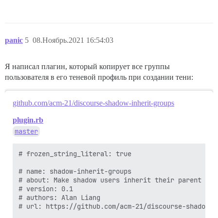
panic
5
08.Ноябрь.2021 16:54:03
Я написал плагин, который копирует все группы
пользователя в его теневой профиль при создании тени:
github.com/acm-21/discourse-shadow-inherit-groups
plugin.rb
master
# frozen_string_literal: true

# name: shadow-inherit-groups

# about: Make shadow users inherit their parent user
# version: 0.1

# authors: Alan Liang

# url: https://github.com/acm-21/discourse-shadow-in