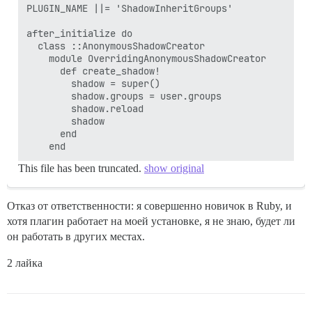
PLUGIN_NAME ||= 'ShadowInheritGroups'

after_initialize do

  class ::AnonymousShadowCreator

    module OverridingAnonymousShadowCreator

      def create_shadow!    

        shadow = super()      

        shadow.groups = user.groups      

        shadow.reload      

        shadow

      end  

This file has been truncated.
show original
Отказ от ответственности: я совершенно новичок в Ruby, и
хотя плагин работает на моей установке, я не знаю, будет ли
он работать в других местах.
2 лайка