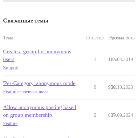
Связанные темы
Тема
Ответов
Просм.
Активность
Create a group for anonymous
users
3
1123
25.04.2019
Support
'Per-Category' anonymous mode
9
950
22.10.2023
Feature
anonymous-mode
Allow anonymous posting based
on group membership
2
807
20.09.2024
Feature