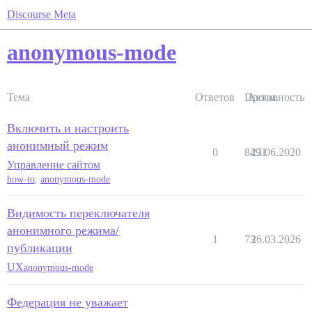
Discourse Meta
anonymous-mode
Тема
Ответов
Просм.
Активность
Включить и настроить
анонимный режим
0
8491
23.06.2020
Управление сайтом
how-to
,
anonymous-mode
Видимость переключателя
анонимного режима/
1
73
26.03.2026
публикации
UX
anonymous-mode
Федерация не уважает