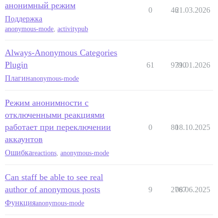
анонимный режим
0
46
21.03.2026
Поддержка
anonymous-mode
,
activitypub
Always-Anonymous Categories
Plugin
61
9790
31.01.2026
Плагин
anonymous-mode
Режим анонимности с
отключенными реакциями
работает при переключении
0
80
18.10.2025
аккаунтов
Ошибка
reactions
,
anonymous-mode
Can staff be able to see real
author of anonymous posts
9
2767
08.06.2025
Функция
anonymous-mode