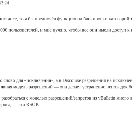
43:24
 инстансе, то я бы предпочёл функционал блокировки категорий
000 пользователей, и мне нужно, чтобы все они имели доступ к к
о слово для «исключения», а в Discourse разрешения на исключе
 явная модель разрешений — она делает устранение неполадок 
азобраться с моделью разрешений/запретов из vBulletin много ле
долга, — это RSOP.