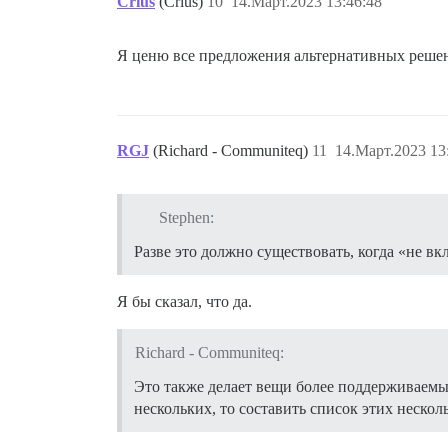
Crius
(Crius)
10
14.Март.2023 13:46:48
Я ценю все предложения альтернативных решени
RGJ
(Richard - Communiteq)
11
14.Март.2023 13
Stephen:
Разве это должно существовать, когда «не вк
Я бы сказал, что да.
Richard - Communiteq:
Это также делает вещи более поддерживаемым
нескольких, то составить список этих нескол