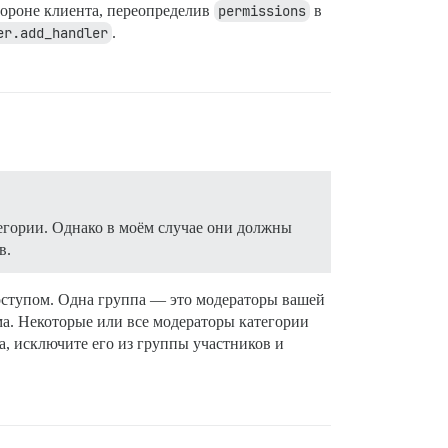
тороне клиента, переопределив
permissions
в
er.add_handler
.
егории. Однако в моём случае они должны
в.
оступом. Одна группа — это модераторы вашей
ма. Некоторые или все модераторы категории
, исключите его из группы участников и