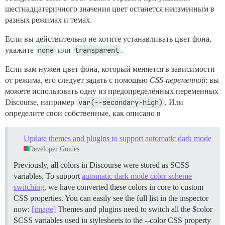
шестнадцатеричного значения цвет останется неизменным в
разных режимах и темах.
Если вы действительно не хотите устанавливать цвет фона,
укажите
none
или
transparent
.
Если вам нужен цвет фона, который меняется в зависимости
от режима, его следует задать с помощью
CSS-переменной
: вы
можете использовать одну из предопределённых переменных
Discourse, например
var(--secondary-high)
. Или
определите свои собственные, как описано в
Update themes and plugins to support automatic dark mode
Developer Guides
Previously, all colors in Discourse were stored as SCSS
variables. To support
automatic dark mode color scheme
switching
, we have converted these colors in core to custom
CSS properties. You can easily see the full list in the inspector
now:
[image]
Themes and plugins need to switch all the $color
SCSS variables used in stylesheets to the --color CSS property