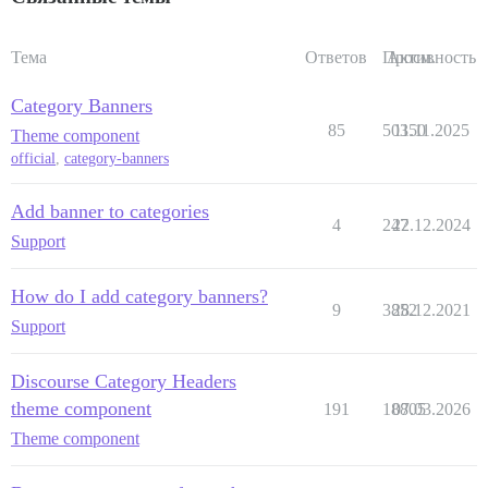
Тема
Ответов
Просм.
Активность
Category Banners
85
50350
11.11.2025
Theme component
official
,
category-banners
Add banner to categories
4
247
22.12.2024
Support
How do I add category banners?
9
3852
28.12.2021
Support
Discourse Category Headers
theme component
191
18805
07.03.2026
Theme component