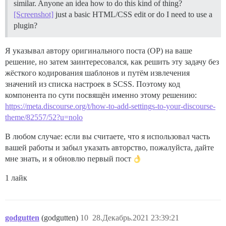
similar. Anyone an idea how to do this kind of thing?
[Screenshot]
just a basic HTML/CSS edit or do I need to use a
plugin?
Я указывал автору оригинального поста (OP) на ваше
решение, но затем заинтересовался, как решить эту задачу без
жёсткого кодирования шаблонов и путём извлечения
значений из списка настроек в SCSS. Поэтому код
компонента по сути посвящён именно этому решению:
https://meta.discourse.org/t/how-to-add-settings-to-your-discourse-
theme/82557/52?u=nolo
В любом случае: если вы считаете, что я использовал часть
вашей работы и забыл указать авторство, пожалуйста, дайте
мне знать, и я обновлю первый пост
1 лайк
godgutten
(godgutten)
10
28.Декабрь.2021 23:39:21