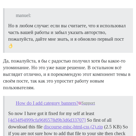
manuel:
Но в любом случае: если вы считаете, что я использовал
часть вашей работы и забыл указать авторство,
пожалуйста, дайте мне знать, и я обновлю первый пост
Да, пожалуйста, я бы с радостью получил хотя бы какое-то
упоминание. Но это уже ваше решение. В остальном всё
выглядит отлично, и я порекомендую этот компонент темы в
своём посте, так как это упростит работу новым
пользователям.
How do I add category banners?
Support
So now I have got it fixed for my self at least
[4d34f94999cfa96f6578d9b3d6d33707]
So first of all
download this file
discourse-misc-html-css (2).zip
(2.5 KB) So
if you are not sure how to add that file to your site then check