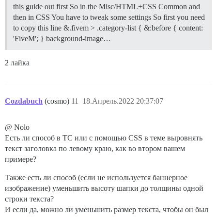
this guide out first So in the Misc/HTML+CSS Common and
then in CSS You have to tweak some settings So first you need
to copy this line &.fivem > .category-list { &:before { content:
'FiveM'; } background-image…
2 лайка
Cozdabuch
(cosmo)
11
18.Апрель.2022 20:37:07
@ Nolo
Есть ли способ в TC или с помощью CSS в теме выровнять
текст заголовка по левому краю, как во втором вашем
примере?
Также есть ли способ (если не используется баннерное
изображение) уменьшить высоту шапки до толщины одной
строки текста?
И если да, можно ли уменьшить размер текста, чтобы он был