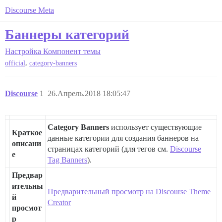
Discourse Meta
Баннеры категорий
Настройка
Компонент темы
,
official
category-banners
Discourse
1
26.Апрель.2018 18:05:47
Category Banners
использует существующие
Краткое
данные категории для создания баннеров на
описани
страницах категорий (для тегов см.
Discourse
е
Tag Banners
).
Предвар
ительны
Предварительный просмотр на Discourse Theme
й
Creator
просмот
р