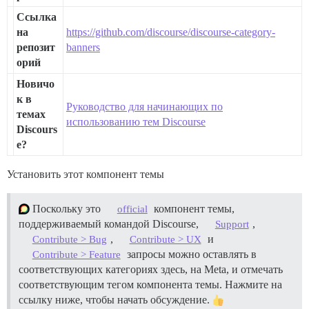
Ссылка
на
https://github.com/discourse/discourse-category-
репозит
banners
орий
Новичо
к в
Руководство для начинающих по
темах
использованию тем Discourse
Discours
e?
Установить этот компонент темы
Поскольку это
компонент темы,
official
поддерживаемый командой Discourse,
,
Support
,
и
Contribute > Bug
Contribute > UX
запросы можно оставлять в
Contribute > Feature
соответствующих категориях здесь, на Meta, и отмечать
соответствующим тегом компонента темы. Нажмите на
ссылку ниже, чтобы начать обсуждение.