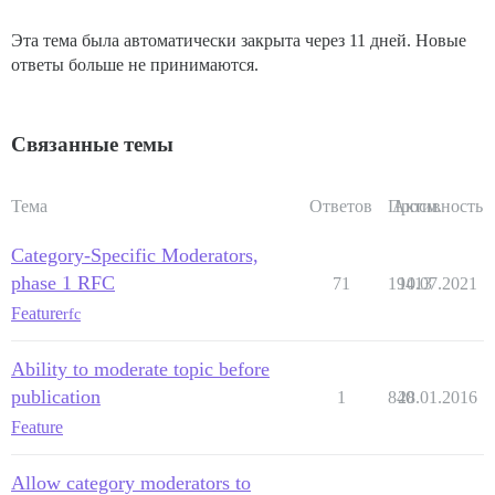
Эта тема была автоматически закрыта через 11 дней. Новые
ответы больше не принимаются.
Связанные темы
Тема
Ответов
Просм.
Активность
Category-Specific Moderators,
phase 1 RFC
71
19413
10.07.2021
Feature
rfc
Ability to moderate topic before
publication
1
840
28.01.2016
Feature
Allow category moderators to