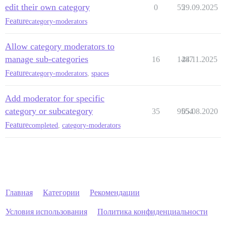
edit their own category
0
55
29.09.2025
Feature
category-moderators
Allow category moderators to
manage sub-categories
16
1487
24.11.2025
Feature
category-moderators
,
spaces
Add moderator for specific
category or subcategory
35
9554
05.08.2020
Feature
completed
,
category-moderators
Главная
Категории
Рекомендации
Условия использования
Политика конфиденциальности