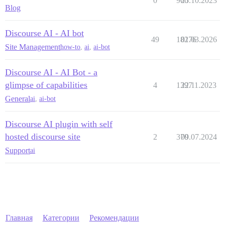
0
966
25.10.2023
Blog
Discourse AI - AI bot
49
18276
01.03.2026
Site Management
how-to
,
ai
,
ai-bot
Discourse AI - AI Bot - a
glimpse of capabilities
4
1397
22.11.2023
General
ai
,
ai-bot
Discourse AI plugin with self
hosted discourse site
2
370
09.07.2024
Support
ai
Главная
Категории
Рекомендации