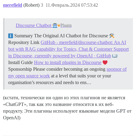
merefield
(Robert)
3
11.Февраль.2024 07:53:42
Discourse Chatbot
Plugin
Summary The Original AI Chatbot for Discourse
Repository Link
GitHub - merefield/discourse-chatbot: An AI
bot with RAG capability for Topics, Chat & Customer Support
in Discourse, currently powered by OpenAI · GitHub
Install Guide
How to install plugins in Discourse
Sponsorship Please consider becoming an ongoing
sponsor of
my open source work
at a level that suits your or your
organisation’s resources and needs to ens…
(кстати, технически ни один из этих плагинов не является
«ChatGPT», так как это название относится к их веб-
продукту. Эти плагины используют языковые модели GPT от
OpenAI)