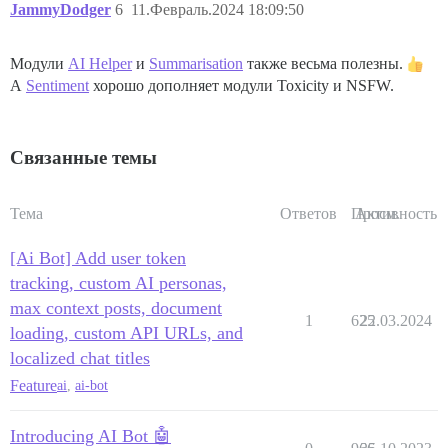
JammyDodger
6
11.Февраль.2024 18:09:50
Модули
AI Helper
и
Summarisation
также весьма полезны.
А
Sentiment
хорошо дополняет модули Toxicity и NSFW.
Связанные темы
Тема
Ответов
Просм.
Активность
[Ai Bot] Add user token
tracking, custom AI personas,
max context posts, document
1
625
22.03.2024
loading, custom API URLs, and
localized chat titles
Feature
ai
,
ai-bot
Introducing AI Bot 🤖