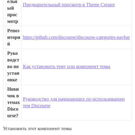
ельн
Предварительный просмотр в Theme Creator
ый
прос
мотр
Репоз
итори
https://github.com/discourse/discourse-categories-navbar
й
Руко
водст
во по
Как установить тему или компонент темы
устан
овке
Нови
чок в
Руководство для начинающих по использованию
темах
тем Discourse
Disco
urse?
Установить этот компонент темы