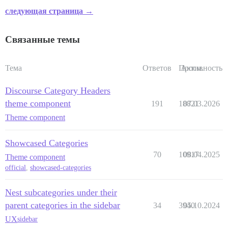
следующая страница →
Связанные темы
Тема
Ответов
Просм.
Активность
Discourse Category Headers
theme component
191
18821
07.03.2026
Theme component
Showcased Categories
70
10917
08.04.2025
Theme component
official
,
showcased-categories
Nest subcategories under their
parent categories in the sidebar
34
3940
05.10.2024
UX
sidebar