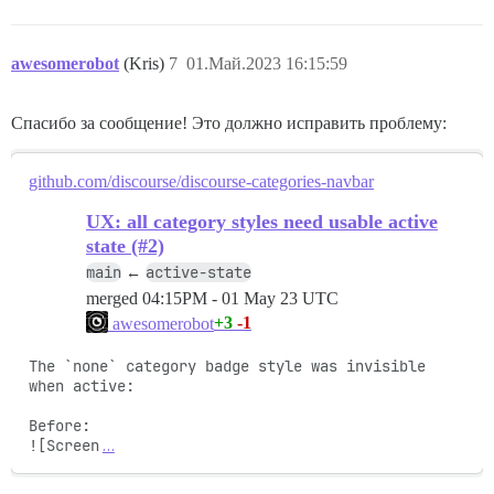
awesomerobot
(Kris)
7
01.Май.2023 16:15:59
Спасибо за сообщение! Это должно исправить проблему:
github.com/discourse/discourse-categories-navbar
UX: all category styles need usable active
state (#2)
main
active-state
←
merged
04:15PM - 01 May 23 UTC
+3
-1
awesomerobot
The `none` category badge style was invisible 
when active: 

Before:

![Screen
…