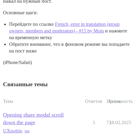
нажал на нужный пост.
Основные шаги:
Перейдите по ссылке
French, error in translation (group
owners, members and moderators) - #15 by Moin
и нажмите
на временную метку
Обратите внимание, что в фоновом режиме вы попадаете
на пост ниже
(iPhone/Safari)
Связанные темы
Тема
Ответов
Просм.
Активность
Opening share modal scroll
down the page
3
73
18.02.2025
UX
mobile
,
ios