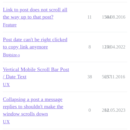
Link to post does not scroll all
the way up to that post?
11
1544
30.08.2016
Feature
Post date can't be right clicked
to copy link anymore
8
1256
14.04.2022
Bug
size-s
Vertical Mobile Scroll Bar Post
/ Date Text
38
5637
25.11.2016
UX
Collapsing a post a message
replies to shouldn't make the
0
284
12.05.2023
window scrolls down
UX