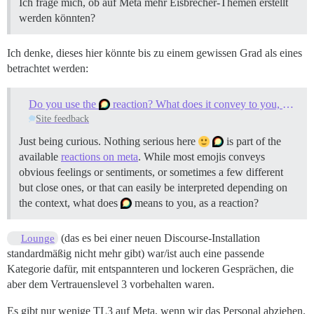
Ich frage mich, ob auf Meta mehr Eisbrecher-Themen erstellt
werden könnten?
Ich denke, dieses hier könnte bis zu einem gewissen Grad als eines
betrachtet werden:
Do you use the
reaction? What does it convey to you, and what does it mean when you use it?
Site feedback
Just being curious. Nothing serious here
is part of the
available
reactions on meta
. While most emojis conveys
obvious feelings or sentiments, or sometimes a few different
but close ones, or that can easily be interpreted depending on
the context, what does
means to you, as a reaction?
(das es bei einer neuen Discourse-Installation
Lounge
standardmäßig nicht mehr gibt) war/ist auch eine passende
Kategorie dafür, mit entspannteren und lockeren Gesprächen, die
aber dem Vertrauenslevel 3 vorbehalten waren.
Es gibt nur wenige TL3 auf Meta, wenn wir das Personal abziehen.