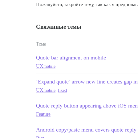
Пожалуйста, закройте тему, так как я предпола
Связанные темы
Тема
Quote bar alignment on mobile
UX
mobile
‘Expand quote’ arrow new line creates gap in
UX
mobile
,
fixed
Quote reply button appearing above iOS me
Feature
Android copy/paste menu covers quote reply 