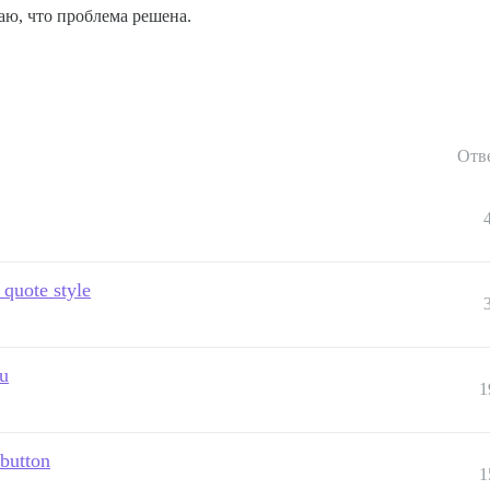
гаю, что проблема решена.
Отв
 quote style
nu
1
button
1