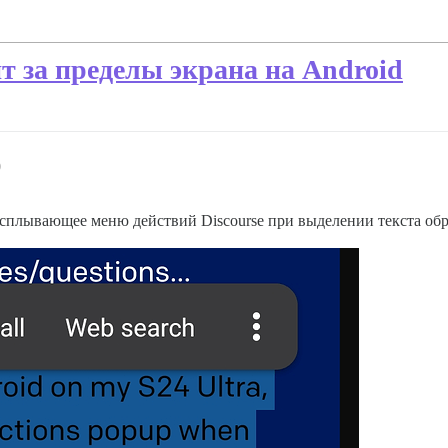
т за пределы экрана на Android
0
всплывающее меню действий Discourse при выделении текста обрез