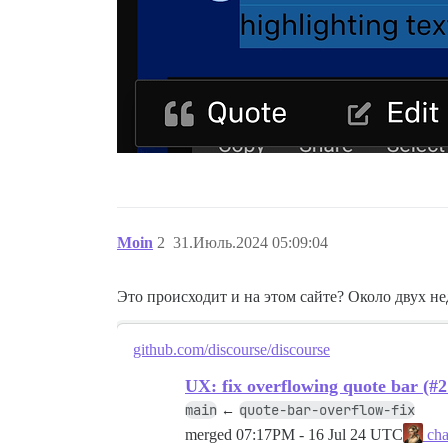
Moin
2
31.Июль.2024 05:09:04
Это происходит и на этом сайте? Около двух н
github.com/discourse/discourse
UX: fix overflowing quote bar (#
main
quote-bar-overflow-fix
←
merged
07:17PM - 16 Jul 24 UTC
cha