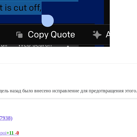
едель назад было внесено исправление для предотвращения этого
27938)
+11
-0
poi