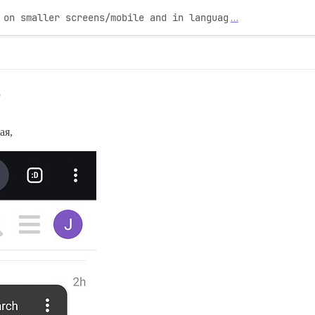
 on smaller screens/mobile and in languag
…
5
ая,