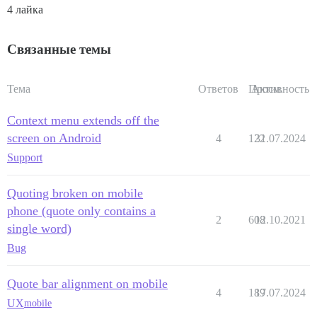
4 лайка
Связанные темы
Тема
Ответов
Просм.
Активность
Context menu extends off the
screen on Android
4
122
31.07.2024
Support
Quoting broken on mobile
phone (quote only contains a
2
608
12.10.2021
single word)
Bug
Quote bar alignment on mobile
4
189
17.07.2024
UX
mobile