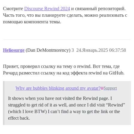
Смотрите
Discourse Rewind 2024
и связанный репозиторий.
Часть того, что вы планируете сделать, можно реализовать с
помощью компонента темы.
Heliosurge
(Dan DeMontmorency)
3
24.Январь.2025 06:37:58
Привет, проверил ссылку на тему о rewind. Вот тема, где
Ричард разместил ссылку на код эффекта rewind на GitHub.
Why are bubbles blinking around my avatar?
Support
It shows when you have not visited the Rewind page. I
struggled to get rid of it as well, and once I did visit “Rewind”
(which I love BTW) I can’t find a way to get the link or the
effect back.