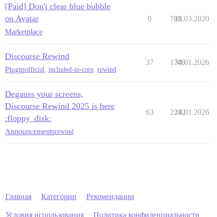
[Paid] Don't clear blue bubble
on Avatar
0
705
18.03.2020
Marketplace
Discourse Rewind
37
1749
30.01.2026
Plugin
official
,
included-in-core
,
rewind
Degauss your screens,
Discourse Rewind 2025 is here
63
2242
19.01.2026
:floppy_disk:
Announcements
rewind
Главная
Категории
Рекомендации
Условия использования
Политика конфиденциальности