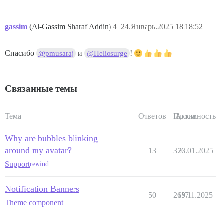
gassim
(Al-Gassim Sharaf Addin)
4
24.Январь.2025 18:18:52
Спасибо
и
!
@pmusaraj
@Heliosurge
Связанные темы
Тема
Ответов
Просм.
Активность
Why are bubbles blinking
around my avatar?
13
370
23.01.2025
Support
rewind
Notification Banners
50
2657
19.11.2025
Theme component