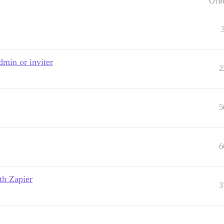
Отв
dmin or inviter
2
5
6
th Zapier
3