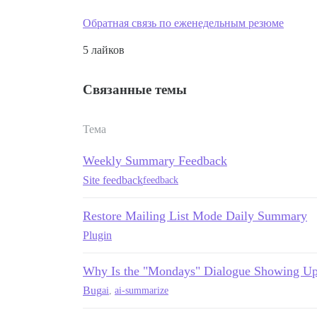
Обратная связь по еженедельным резюме
5 лайков
Связанные темы
Тема
Weekly Summary Feedback
Site feedback
feedback
Restore Mailing List Mode Daily Summary
Plugin
Why Is the "Mondays" Dialogue Showing U
Bug
ai
,
ai-summarize