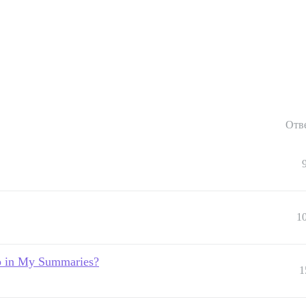
Отв
1
p in My Summaries?
1