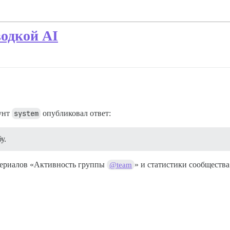
водкой AI
унт
system
опубликовал ответ:
у.
териалов «Активность группы
» и статистики сообщества
@team