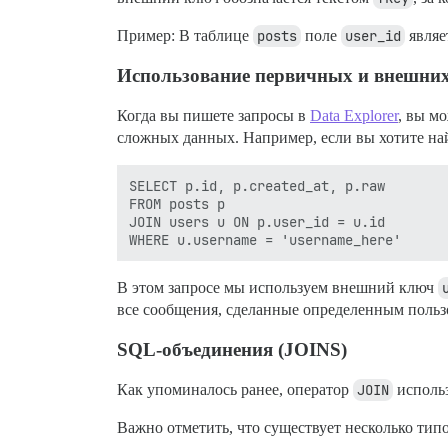
Пример: В таблице
posts
поле
user_id
являе
Использование первичных и внешни
Когда вы пишете запросы в
Data Explorer
, вы м
сложных данных. Например, если вы хотите най
SELECT p.id, p.created_at, p.raw

FROM posts p

JOIN users u ON p.user_id = u.id

В этом запросе мы используем внешний ключ
все сообщения, сделанные определенным польз
SQL-объединения (JOINS)
Как упоминалось ранее, оператор
JOIN
использ
Важно отметить, что существует несколько ти