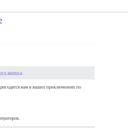
e
ого запроса
.
пригодятся вам в ваших приключениях по
ператоров.