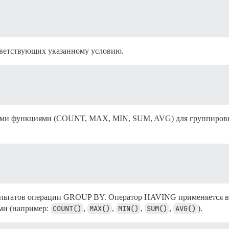
ответствующих указанному условию.
тными функциями (COUNT, MAX, MIN, SUM, AVG) для группировк
езультатов операции GROUP BY. Оператор HAVING применяется 
ями (например:
COUNT()
,
MAX()
,
MIN()
,
SUM()
,
AVG()
).