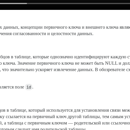
зах данных, концепции первичного ключа и внешнего ключа явл
чения согласованности и целостности данных.
бцов в таблице, которые однозначно идентифицируют каждую стр
го ключа. Значение первичного ключа не может быть NULL и д
, что значительно ускоряет извлечение данных. В обозревателе 
вляется поле
id
.
в в таблице, который используется для установления связи меж
ку ссылается на первичный ключ другой таблицы, тем самым ус
, а таблица с первичным ключом — родительской или ссылочной
 которым следует имя родительской таблицы.