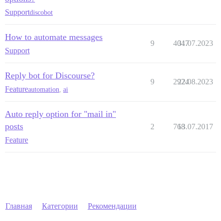
Support
discobot
How to automate messages
9
4047
31.07.2023
Support
Reply bot for Discourse?
9
2924
22.08.2023
Feature
automation
,
ai
Auto reply option for "mail in"
posts
2
768
13.07.2017
Feature
Главная
Категории
Рекомендации