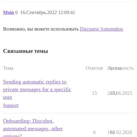
Moin
6
16.Сентябрь.2022 12:09:41
Возможно, вы можете использовать
Discourse Automation
Связанные темы
Тема
Ответов
Просм.
Активность
Sending automatic replies to
private messages for a specific
15
2632
28.06.2023
user
Support
Onboarding: Discobot,
automated messages, other
6
184
02.02.2026
options?