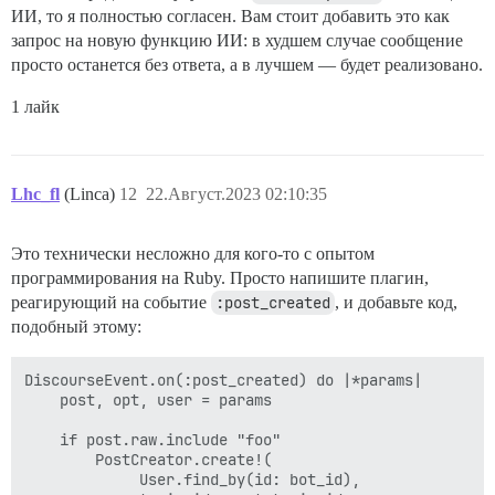
ИИ, то я полностью согласен. Вам стоит добавить это как
запрос на новую функцию ИИ: в худшем случае сообщение
просто останется без ответа, а в лучшем — будет реализовано.
1 лайк
Lhc_fl
(Linca)
12
22.Август.2023 02:10:35
Это технически несложно для кого-то с опытом
программирования на Ruby. Просто напишите плагин,
реагирующий на событие
:post_created
, и добавьте код,
подобный этому:
DiscourseEvent.on(:post_created) do |*params|

    post, opt, user = params

    if post.raw.include "foo"

        PostCreator.create!(

             User.find_by(id: bot_id),
