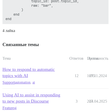
             topic_id: post.topic_id,

             raw: "bar",

        )

    end

4 лайка
Связанные темы
Тема
Ответов
Просм.
Активность
How to respond to automatic
topics with AI
12
1675
29.11.2024
Support
automation
,
ai
Using AI to assist in responding
to new posts in Discourse
3
207
24.04.2025
Feature
ai