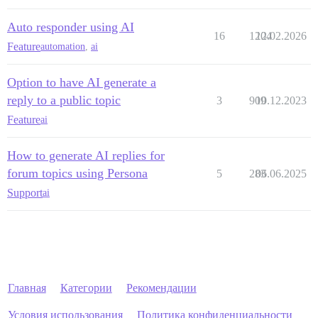
Auto responder using AI
16
1204
12.02.2026
Feature
automation
,
ai
Option to have AI generate a
reply to a public topic
3
909
10.12.2023
Feature
ai
How to generate AI replies for
forum topics using Persona
5
283
06.06.2025
Support
ai
Главная
Категории
Рекомендации
Условия использования
Политика конфиденциальности