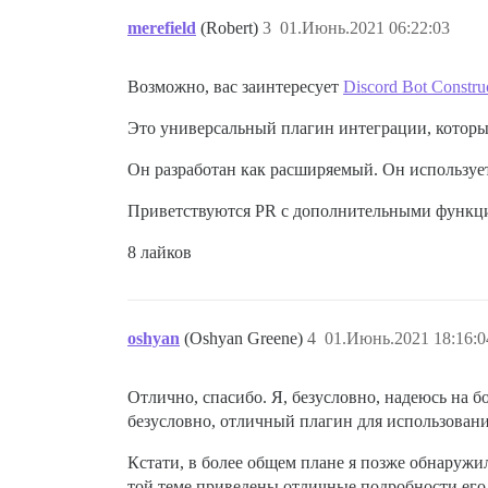
merefield
(Robert)
3
01.Июнь.2021 06:22:03
Возможно, вас заинтересует
Discord Bot Construc
Это универсальный плагин интеграции, который
Он разработан как расширяемый. Он использует
Приветствуются PR с дополнительными функц
8 лайков
oshyan
(Oshyan Greene)
4
01.Июнь.2021 18:16:0
Отлично, спасибо. Я, безусловно, надеюсь на б
безусловно, отличный плагин для использован
Кстати, в более общем плане я позже обнаружил
той теме приведены отличные подробности его