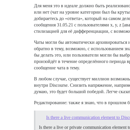
Для меня это в идеале должно быть реализован
или нет (чат на уровне категории был бы крутым
добираетесь до «ответа», который на самом дел
сообщения 31.05.21 с пользователями x, y, z [
стилизацией для её дифференциации, с возможно
Чаты могли бы автоматически архивироваться и
обратно в тему, возможно, с использованием з
бы делать это, или пользователи могли бы выбра
произойдёт в течение определённого периода в
сообщение чата в тему.
В любом случае, существует миллион возможных
внутри Discourse. Снизить напряжение, например
думаю, это будет большой победой. Легче сказать
Редактирование: также я знаю, что в прошлом
Is there a live communication element to Dis
Is there a live or private communication element 