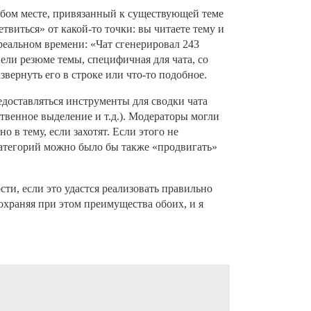
любом месте, привязанный к существующей теме
етвиться» от какой-то точки: вы читаете тему и
 реальном времени: «Чат сгенерировал 243
нели резюме темы, специфичная для чата, со
вернуть его в строке или что-то подобное.
едоставляться инструменты для сводки чата
твенное выделение и т.д.). Модераторы могли
 в тему, если захотят. Если этого не
 категорий можно было бы также «продвигать»
и, если это удастся реализовать правильно
сохраняя при этом преимущества обоих, и я