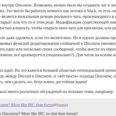
о внутри Discourse. Возможно, можно было бы создавать чат в 
). Это могло бы работать немного как потоки в Slack, то есть «в
е является визуальным резюме реального чата, произошедшего в
аватары]» или что-то в этом роде. Модификация существующей па
стью кликнуть, чтобы открыть окно чата для просмотра, или раз
ли даже удаляться, если это желательно. Но в идеале должны пр
накомых функций редактирования сообщений в Discourse (множес
ть одно или несколько своих сообщений, чтобы внести их обратно
ремени, всё архивируется (опционально?). Для чатов на основе
 идей. Но это кажется большой областью потенциальной ценност
, между Discord и Discourse, и «жёсткость» подхода Discourse, 
, чем сделать, но, безусловно, достойная задача!
 было много различных обсуждений на похожие темы, например:
course? More like IRC than forum
Support
to Discourse? More like IRC or chat than forum?