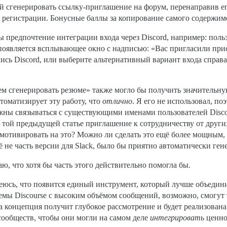
дой сгенерировать ссылку-приглашение на форум, перенаправив е
 регистрации. Бонусные баллы за копирование самого содержимог
 предпочтение интеграции входа через Discord, например: польз
 появляется всплывающее окно с надписью: «Вас пригласили прис
сь Discord, или выберите альтернативный вариант входа справа»
ем сгенерировать резюме» также могло бы получить значительну
втоматизирует эту работу, что
отлично
. Я его не использовал, по
лжны связываться с существующими именами пользователей Disco
 той предыдущей статье приглашение к сотрудничеству от други
 мотивировать на это? Можно ли сделать это ещё более мощным,
не часть версии для Slack, было бы приятно автоматически гене
ю, что хотя бы часть этого действительно помогла бы.
деюсь, что появится единый инструмент, который лучше объедин
 темы Discourse с высоким объёмом сообщений, возможно, смогут
а концепция получит глубокое рассмотрение и будет реализована 
сообществ, чтобы они могли на самом деле
интегрировать
ценно