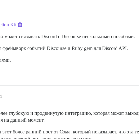
tion Kit 🤖
 может связывать Discord с Discourse несколькими способами.
 фреймворк событий Discourse и Ruby-gem для Discord API.
иями.
4
олее глубокую и продвинутую интеграцию, которая может выходит
ия на данный момент.
 этот более ранний пост от Сэма, который показывает, что эта т
 размышлений, вот лишь некоторые из них: