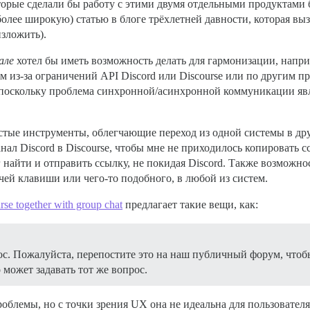
оторые сделали бы работу с этими двумя отдельными продуктами
 более широкую) статью в блоге трёхлетней давности, которая в
изложить).
але
хотел бы иметь возможность делать для гармонизации, наприм
 из-за ограничений API Discord или Discourse или по другим пр
, поскольку проблема синхронной/асинхронной коммуникации яв
остые инструменты, облегчающие переход из одной системы в др
 канал Discord в Discourse, чтобы мне не приходилось копировать
г найти и отправить ссылку, не покидая Discord. Также возможн
чей клавиши или чего-то подобного, в любой из систем.
rse together with group chat
предлагает такие вещи, как:
. Пожалуйста, перепостите это на наш публичный форум, что
 может задавать тот же вопрос.
блемы, но с точки зрения UX она не идеальна для пользователя.