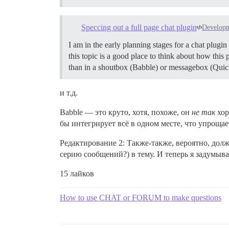
Speccing out a full page chat plugin
Develop
I am in the early planning stages for a chat plugin t
this topic is a good place to think about how this 
than in a shoutbox (Babble) or messagebox (Quick
и т.д.
Babble — это круто, хотя, похоже, он
не так
хор
бы интегрирует всё в одном месте, что упрощ
Редактирование 2: Также-также, вероятно, до
серию сообщений?) в тему. И теперь я задумыва
15 лайков
How to use CHAT or FORUM to make questions