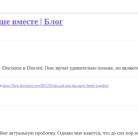
ше вместе | Блог
Discourse и Discord. Они звучат удивительно похоже, но являют
на
https://blog.discourse.org/2021/05/discord-and-discourse-better-together/
йне актуальную проблему. Однако мне кажется, что до сих пор н