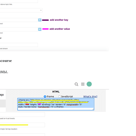
scourse
амы.