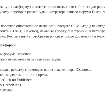
мную платформу, но хотите показывать свою собственную рекла
кламу, перейдя в раздел Администратора вашего форума Discours
у короткое описательное название и введите HTML-код для каж
оить > Темы). Наконец, нажмите кнопку “Настройки” в интерфе
ке. Реклама начнет отображаться сразу после добавления в блок
платформы
м форуме Discourse.
ться вертикальная панель навигации.
мещать рекламу с помощью вашего экземпляра Discourse.
ачестве рекламной платформы.
lick for Publishers.
у Carbon Ads.
dButler.