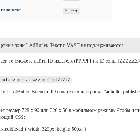
ртные зоны” AdButler. Текст и VAST не поддерживаются.
ler, то сможете найти ID издателя (PPPPPP) и ID зоны (ZZZZZZ)
textadzone.view&zoneID=ZZZZZZ
 > AdButler. Введите ID издателя в настройке “adbutler publishe
т размер 728 x 90 или 320 x 50 в мобильном режиме. Чтобы испо
дующий CSS:
er-mobile-ad { width: 320px; height: 50px; }