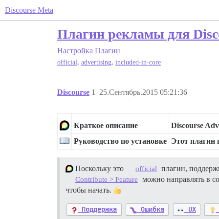
Discourse Meta
Плагин рекламы для Disco
Настройка
Плагин
,
,
official
advertising
included-in-core
Discourse
1
25.Сентябрь.2015 05:21:36
Краткое описание
Discourse Adv
Руководство по установке
Этот плагин 
Поскольку это
плагин, поддерж
official
можно направлять в со
Contribute > Feature
чтобы начать.
Поддержка
Ошибка
UX