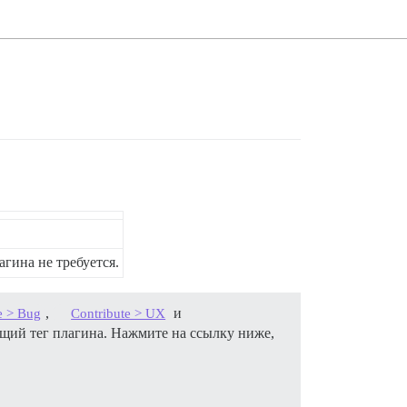
агина не требуется.
,
и
e > Bug
Contribute > UX
ющий тег плагина. Нажмите на ссылку ниже,