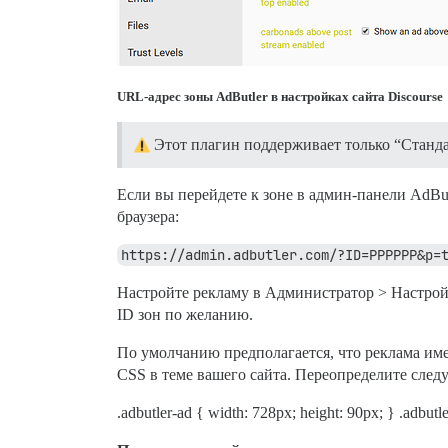
URL-адрес зоны AdButler в настройках сайта Discourse
Этот плагин поддерживает только “Станда
Если вы перейдете к зоне в админ-панели AdBut
браузера:
https://admin.adbutler.com/?ID=PPPPPP&p=
Настройте рекламу в Администратор > Настройки
ID зон по желанию.
По умолчанию предполагается, что реклама имее
CSS в теме вашего сайта. Переопределите сле
.adbutler-ad { width: 728px; height: 90px; } .adbutl