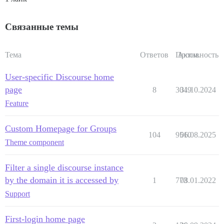
Связанные темы
Тема
Ответов
Просм.
Активность
User-specific Discourse home
page
8
3049
31.10.2024
Feature
Custom Homepage for Groups
104
9510
06.08.2025
Theme component
Filter a single discourse instance
by the domain it is accessed by
1
773
08.01.2022
Support
First-login home page