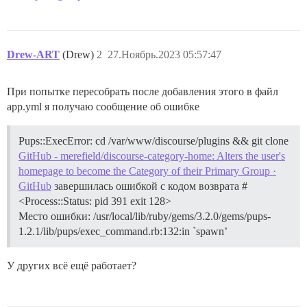
Drew-ART
(Drew)
2
27.Ноябрь.2023 05:57:47
При попытке пересобрать после добавления этого в файл
app.yml я получаю сообщение об ошибке
Pups::ExecError: cd /var/www/discourse/plugins && git clone
GitHub - merefield/discourse-category-home: Alters the user's
homepage to become the Category of their Primary Group ·
GitHub
завершилась ошибкой с кодом возврата #
<Process::Status: pid 391 exit 128>
Место ошибки: /usr/local/lib/ruby/gems/3.2.0/gems/pups-
1.2.1/lib/pups/exec_command.rb:132:in `spawn’
У других всё ещё работает?