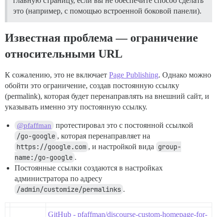
главную страницу, если вы не обеспечите способ сделать
это (например, с помощью встроенной боковой панели).
Известная проблема — ограничение
относительными URL
К сожалению, это не включает
Page Publishing
. Однако можно
обойти это ограничение, создав постоянную ссылку
(permalink), которая будет перенаправлять на внешний сайт, и
указывать именно эту постоянную ссылку.
протестировал это с постоянной ссылкой
@pfaffman
/go-google
, которая перенаправляет на
https://google.com
, и настройкой вида
group-
name:/go-google
.
Постоянные ссылки создаются в настройках
администратора по адресу
/admin/customize/permalinks
.
GitHub - pfaffman/discourse-custom-homepage-for-