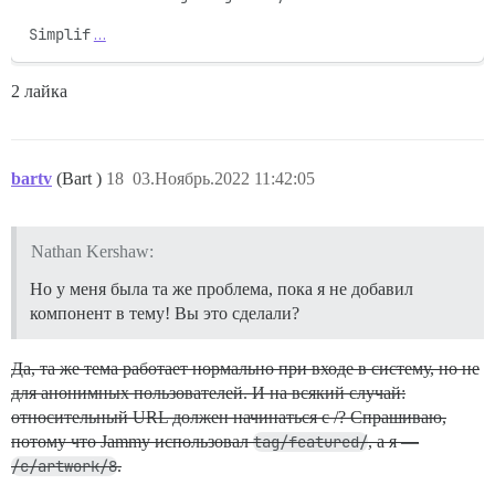
Simplif
…
2 лайка
bartv
(Bart )
18
03.Ноябрь.2022 11:42:05
Nathan Kershaw:
Но у меня была та же проблема, пока я не добавил
компонент в тему! Вы это сделали?
Да, та же тема работает нормально при входе в систему, но не
для анонимных пользователей. И на всякий случай:
относительный URL должен начинаться с /? Спрашиваю,
потому что Jammy использовал
tag/featured/
, а я —
/c/artwork/8
.