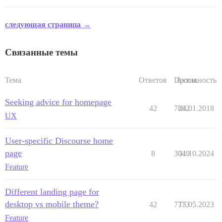
следующая страница →
Связанные темы
Тема
Ответов
Просм.
Активность
Seeking advice for homepage
42
7882
24.01.2018
UX
User-specific Discourse home
page
8
3049
31.10.2024
Feature
Different landing page for
desktop vs mobile theme?
42
7773
15.05.2023
Feature