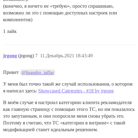
(конечно, я ничего не «требую», просто спрашиваю,
возможно ли это с помощью доступных настроек или
компонентов)
1 лайк
jrgong
(jrgong)
7
11.Декабрь.2021 18:43:49
Привет
@lisandro_iaffar
У меня был точно такой же случай использования, о котором
я написал здесь:
Showcased Categories - #18 by jrgong
В моём случае я настроил категорию клиента рекламодателя
как главную страницу с помощью этого TC, но им показалось
это запутанным, и они попросили меня снова убрать это.
Поэтому я считаю, что TC «категории в витрине» с такой
модификацией станет идеальным решением.