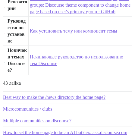
Репозито
groups: Discourse theme component to change home
рий
page based on user's primary group · GitHub
Руковод
ство по
Как установить тему или компонент темы
установ
ке
Новичок
в темах
Начинающее руководство по использованию
Discours
тем Discourse
e?
43 лайка
Best way to make the /news directory the home page?
Microcommunities / clubs
Multiple communities on discourse?
How to set the home page to be an AI bot? ex: ask.discourse.com