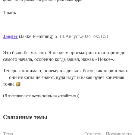
1 лайк
Jagster
(Jakke Flemming)
6
13.Август.2024 19:51:51
Это было бы ужасно. Я не хочу просматривать историю до
самого начала, особенно когда зашёл, нажав «Новое».
Теперь я понимаю, почему владельцы ботов так нервничают
— они никогда не знают, куда идут и какая будет конечная
точка
(
)
Я постоянно использую свайпы на устройствах i
Связанные темы
Тема
Ответов
Просм.
Активность