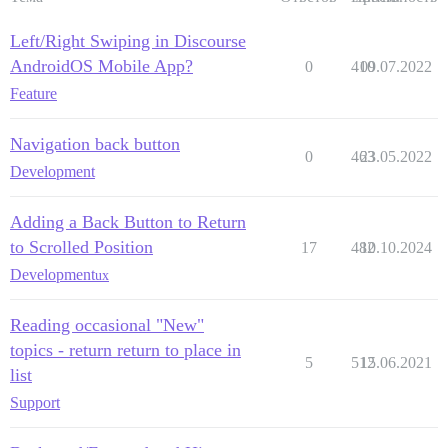
Left/Right Swiping in Discourse
AndroidOS Mobile App?
0
410
09.07.2022
Feature
Navigation back button
0
463
23.05.2022
Development
Adding a Back Button to Return
to Scrolled Position
17
482
10.10.2024
Development
ux
Reading occasional "New"
topics - return return to place in
5
512
15.06.2021
list
Support