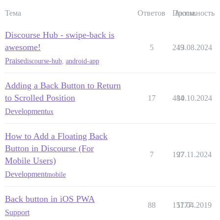
Тема
Ответов
Просм.
Активность
Discourse Hub - swipe-back is
awesome!
5
249
13.08.2024
Praise
discourse-hub
,
android-app
Adding a Back Button to Return
to Scrolled Position
17
484
10.10.2024
Development
ux
How to Add a Floating Back
Button in Discourse (For
7
197
27.11.2024
Mobile Users)
Development
mobile
Back button in iOS PWA
88
15777
11.04.2019
Support