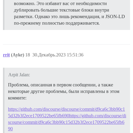
возможно. Это избавит вас от необходимости
дублировать большие текстовые блоки внутри
разметки. Однако это лишь рекомендация, и JSON-LD
по-прежнему полностью поддерживается.
rrit
(Ayke)
18
30.Декабрь.2023 15:51:36
Arpit Jalan:
Проблема, описанная в первом сообщении, а также
некоторые другие проблемы, были исправлены в этом
коммите:
https://github.com/discourse/discourse/commit/d9ca6c3bb90c1
5d32b3f2ece1709522be65fb690https://github.com/discourse/di
scourse/commit/d9ca6c3bb90c15d32b3f2ece1709522be65fb6
90