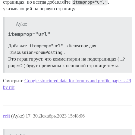
страницах, но всегда добавляйте
itemprop="url"
,
указывающий на первую страницу:
Ayke:
itemprop="url"
Добавьте
itemprop="url"
в itemscope для
DiscussionForumPosting
.
Это гарантирует, что комментарии на подстраницах (
…?
page=2
) будут привязаны к основной странице темы.
Смотрите
Google structured data for forums and profile pages - #9
by rrit
rrit
(Ayke)
17
30.Декабрь.2023 15:48:06