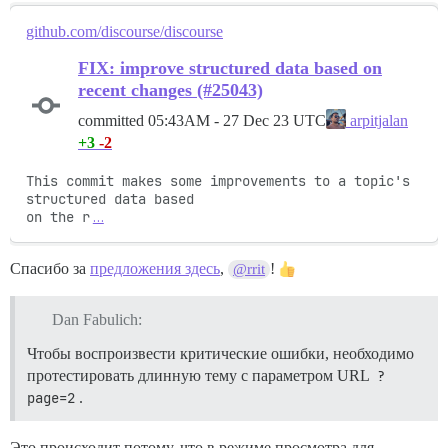
github.com/discourse/discourse
FIX: improve structured data based on
recent changes (#25043)
committed
05:43AM - 27 Dec 23 UTC
arpitjalan
+3
-2
This commit makes some improvements to a topic's 
structured data based

on the r
…
Спасибо за
предложения здесь
,
!
@rrit
Dan Fabulich:
Чтобы воспроизвести критические ошибки, необходимо
протестировать длинную тему с параметром URL
?
page=2
.
Это происходит потому, что в режиме просмотра для