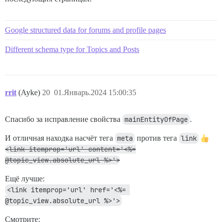
Google structured data for forums and profile pages
Different schema type for Topics and Posts
rrit
(Ayke)
20
01.Январь.2024 15:00:35
Спасибо за исправление свойства
mainEntityOfPage
.
И отличная находка насчёт тега
meta
против тега
link
<link itemprop='url' content='<%=
@topic_view.absolute_url %>'>
Ещё лучше:
<link itemprop='url' href='<%= 
@topic_view.absolute_url %>'>
Смотрите: