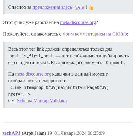
Спасибо за
предложения здесь
!
@rrit
Этот фикс уже работает на
meta.discourse.org
?
Пожалуйста, ознакомьтесь с
моим комментарием на GitHub
:
Весь этот тег link должен определяться только для
post.is_first_post
— нет необходимости дублировать
его с идентичным URL для каждого элемента
Comment
.
На
meta.discourse.org
кавычки в данный момент
отображаются некорректно:
<link itemprop=&#39;mainEntityOfPage&#39; 
href="…">
См.
Schema Markup Validator
techAPJ
(Arpit Jalan)
19
01.Январь.2024 08:25:09