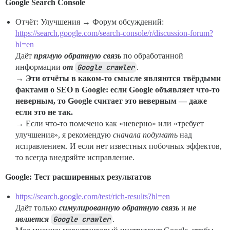
Google Search Console
Отчёт: Улучшения → Форум обсуждений:
https://search.google.com/search-console/r/discussion-forum?
hl=en
Даёт
прямую обратную связь
по обработанной
информации
от
Google crawler
.
→
Эти отчёты в каком-то смысле являются твёрдыми
фактами о SEO в Google: если Google объявляет что-то
неверным, то Google считает это неверным — даже
если это не так.
→ Если что-то помечено как «неверно» или «требует
улучшения», я рекомендую
сначала подумать
над
исправлением. И если нет известных побочных эффектов,
то всегда внедряйте исправление.
Google: Тест расширенных результатов
https://search.google.com/test/rich-results?hl=en
Даёт только
симулированную обратную связь
и
не
является
Google crawler
.