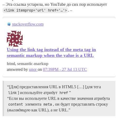
– Эта ссылка устарела, но YouTube до сих пор использует
<link itemprop='url' href='…'>
. –
stackoverflow.com
Using the link tag instead of the meta tag in
semantic markup when the value is a URL
html, semantic-markup
answered by
unor
on
07:39PM - 27 Jul 13 UTC
“[Для] предоставления URL в HTML5 […] [для тега
link
] используйте атрибут
href
”
“Если вы используете URL в качестве значения атрибута
content
элемента
meta
, он будет представлять строку
(
выглядящую
как URL), а не URL.”