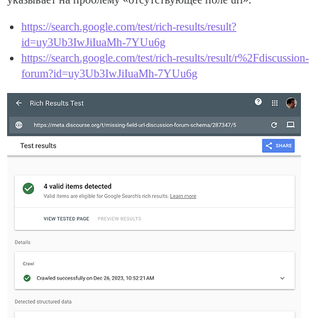
https://search.google.com/test/rich-results/result?
id=uy3Ub3IwJiIuaMh-7YUu6g
https://search.google.com/test/rich-results/result/r%2Fdiscussion-
forum?id=uy3Ub3IwJiIuaMh-7YUu6g