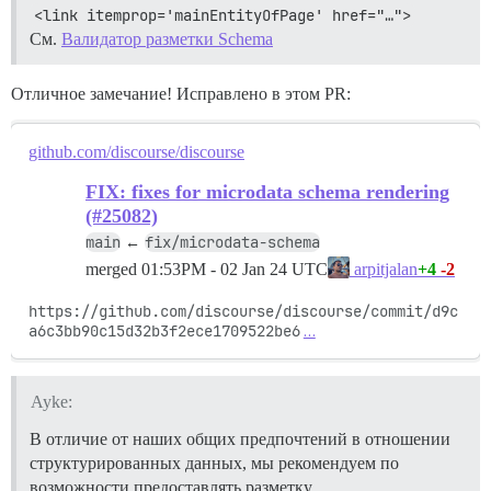
<link itemprop='mainEntityOfPage' href="…">
См.
Валидатор разметки Schema
Отличное замечание! Исправлено в этом PR:
github.com/discourse/discourse
FIX: fixes for microdata schema rendering
(#25082)
main
fix/microdata-schema
←
merged
01:53PM - 02 Jan 24 UTC
+4
-2
arpitjalan
https://github.com/discourse/discourse/commit/d9c
a6c3bb90c15d32b3f2ece1709522be6
…
Ayke:
В отличие от наших общих предпочтений в отношении
структурированных данных, мы рекомендуем по
возможности предоставлять разметку