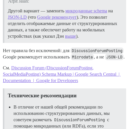
Arpit Jalan:
Другой вариант — заменить
микроданные schema
на
JSON-LD
(что
Google рекомендует
). Это позволит
отделить отображаемые данные от структурированных
данных, а также обеспечит работу на мобильных
устройствах (как указал Дэн
выше
).
Нет правила без исключений: для
DiscussionForumPosting
Google рекомендует использовать
Microdata
, а не
JSON-LD
.
См.
Discussion Forum (DiscussionForumPosting,
SocialMediaPosting) Schema Markup | Google Search Central |
Documentation | Google for Developers
Технические рекомендации
В отличие от нашей общей рекомендации по
использованию структурированных данных, мы
советуем размечать
DiscussionForumPosting
с
помощью микроданных (или RDFa), если это