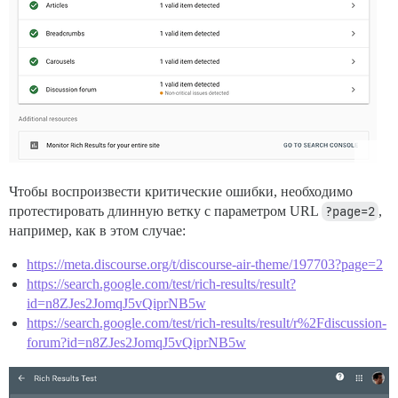
Чтобы воспроизвести критические ошибки, необходимо
протестировать длинную ветку с параметром URL
?page=2
,
например, как в этом случае:
https://meta.discourse.org/t/discourse-air-theme/197703?page=2
https://search.google.com/test/rich-results/result?
id=n8ZJes2JomqJ5vQiprNB5w
https://search.google.com/test/rich-results/result/r%2Fdiscussion-
forum?id=n8ZJes2JomqJ5vQiprNB5w