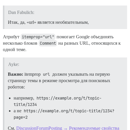
Dan Fabulich:
Итак, да, «url» является необязательным,
Атрибут
itemprop="url"
помогает Google объединять
несколько блоков
Comment
на разных URL, относящихся к
одной теме.
Ayke:
Важно:
itemprop
url
должен указывать на первую
страницу темы в режиме просмотра для поисковых
роботов:
например,
https://example.org/t/topic-
title/1234
а не
https://example.org/t/topic-title/1234?
page=2
См.
DiscussionForumPosting → Рекомендуемые свойства