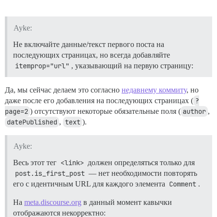
Ayke:
Не включайте данные/текст первого поста на
последующих страницах, но всегда добавляйте
itemprop="url"
, указывающий на первую страницу:
Да, мы сейчас делаем это согласно
недавнему коммиту
, но
даже после его добавления на последующих страницах (
?
page=2
) отсутствуют некоторые обязательные поля (
author
,
datePublished
,
text
).
Ayke:
Весь этот тег
<link>
должен определяться только для
post.is_first_post
— нет необходимости повторять
его с идентичным URL для каждого элемента
Comment
.
На
meta.discourse.org
в данный момент кавычки
отображаются некорректно: