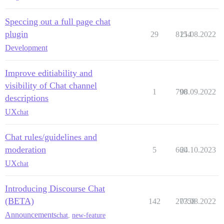
Speccing out a full page chat
plugin
29
8154
21.08.2022
Development
Improve editiability and
visibility of Chat channel
1
790
08.09.2022
descriptions
UX
chat
Chat rules/guidelines and
moderation
5
660
24.10.2023
UX
chat
Introducing Discourse Chat
(BETA)
142
27758
03.08.2022
Announcements
chat
,
new-feature