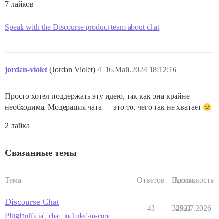
7 лайков
Speak with the Discourse product team about chat
jordan-violet
(Jordan Violet)
4
16.Май.2024 18:12:16
Просто хотел поддержать эту идею, так как она крайне
необходима. Модерация чата — это то, чего так не хватает
2 лайка
Связанные темы
Тема
Ответов
Просм.
Активность
Discourse Chat
43
34021
29.07.2026
Plugin
official
,
chat
,
included-in-core