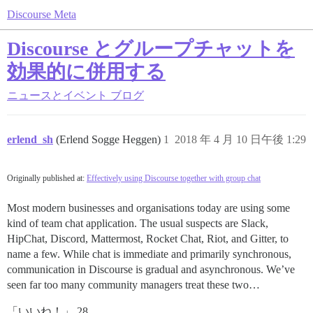
Discourse Meta
Discourse とグループチャットを
効果的に併用する
ニュースとイベント
ブログ
erlend_sh
(Erlend Sogge Heggen)
1
2018 年 4 月 10 日午後 1:29
Originally published at:
Effectively using Discourse together with group chat
Most modern businesses and organisations today are using some
kind of team chat application. The usual suspects are Slack,
HipChat, Discord, Mattermost, Rocket Chat, Riot, and Gitter, to
name a few. While chat is immediate and primarily synchronous,
communication in Discourse is gradual and asynchronous. We’ve
seen far too many community managers treat these two…
「いいね！」 28