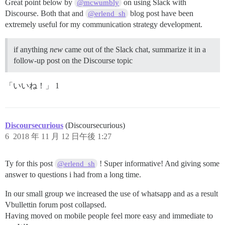
Great point below by
on using Slack with
@mcwumbly
Discourse. Both that and
blog post have been
@erlend_sh
extremely useful for my communication strategy development.
if anything
new
came out of the Slack chat, summarize it in a
follow-up post on the Discourse topic
「いいね！」 1
Discoursecurious
(Discoursecurious)
6
2018 年 11 月 12 日午後 1:27
Ty for this post
! Super informative! And giving some
@erlend_sh
answer to questions i had from a long time.
In our small group we increased the use of whatsapp and as a result
Vbullettin forum post collapsed.
Having moved on mobile people feel more easy and immediate to