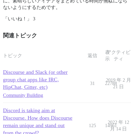
に、素晴らしいアイデアをまとめている時間が無駄になら
ないようにするためです。
「いいね！」 3
関連トピック
表
アクティビ
トピック
返信
示
ティ
Discourse and Slack (or other
group chat apps like IRC,
2019 年 2 月
31
22788
HipChat, Gitter, etc)
21 日
Community Building
Discord is taking aim at
Discourse. How does Discourse
2022 年 12
remain unique and stand out
125
14961
月 14 日
from the crowd?