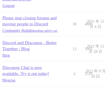
General
Please stop closing forums and
2021 年 12
moving people to Discord
30
4800
月 4 日
Community Building
online-safety-act
Discord and Discourse - Better
2021 年 12
Together | Blog
12
5005
月 28 日
Blog
Discourse Chat is now
2022 年 8 月
available. Try it out today!
4
2528
20 日
Blog
chat