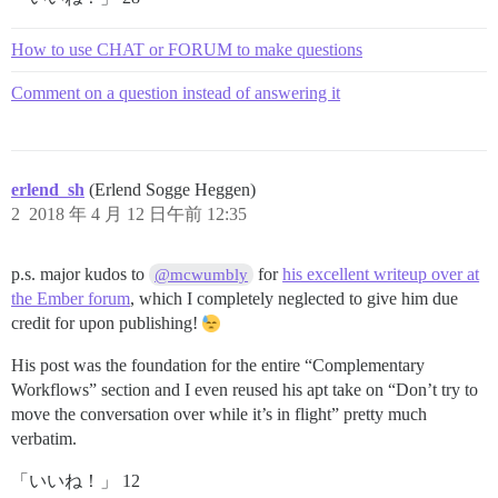
How to use CHAT or FORUM to make questions
Comment on a question instead of answering it
erlend_sh
(Erlend Sogge Heggen)
2
2018 年 4 月 12 日午前 12:35
p.s. major kudos to
for
his excellent writeup over at
@mcwumbly
the Ember forum
, which I completely neglected to give him due
credit for upon publishing!
His post was the foundation for the entire “Complementary
Workflows” section and I even reused his apt take on “Don’t try to
move the conversation over while it’s in flight” pretty much
verbatim.
「いいね！」 12