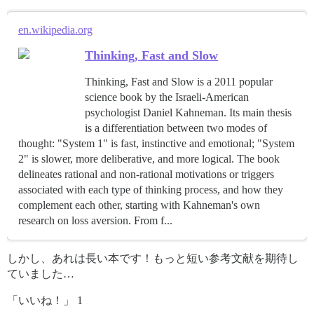
en.wikipedia.org
Thinking, Fast and Slow
Thinking, Fast and Slow is a 2011 popular
science book by the Israeli-American
psychologist Daniel Kahneman. Its main thesis
is a differentiation between two modes of
thought: "System 1" is fast, instinctive and emotional; "System
2" is slower, more deliberative, and more logical. The book
delineates rational and non-rational motivations or triggers
associated with each type of thinking process, and how they
complement each other, starting with Kahneman's own
research on loss aversion. From f...
しかし、あれは長い本です！もっと短い参考文献を期待し
ていました…
「いいね！」 1