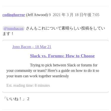
codinghorror
(Jeff Atwood)
9
2021 年 3 月 18 日午後 7:05
さんもこれについて素晴らしい投稿をしてい
@jonobacon
ます！
Jono Bacon – 18 Mar 21
Slack vs. Forums: How to Choose
Trying to pick between Slack or forums for
your community or team? Here's a guide on how to do it so
your team can work together seamlessly
Est. reading time: 8 minutes
「いいね！」 2