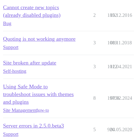
Cannot create new topics
(already disabled plugins)
2
1852
10.12.2016
Bug
Quoting is not working anymore
3
1089
01.11.2018
Support
Site broken after update
3
1012
12.04.2021
Self-hosting
Using Safe Mode to
troubleshoot issues with themes
8
19756
08.02.2024
and plugins
Site Management
how-to
Server errors in 2.5.0.beta3
5
920
04.05.2020
Support