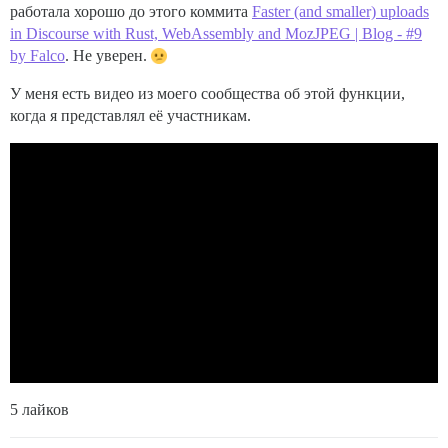
работала хорошо до этого коммита
Faster (and smaller) uploads
in Discourse with Rust, WebAssembly and MozJPEG | Blog - #9
by Falco
. Не уверен.
У меня есть видео из моего сообщества об этой функции,
когда я представлял её участникам.
5 лайков