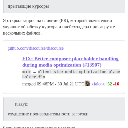
прыгающие курсоры
Я открыл запрос на слияние (PR), который значительно
улучшит обработку курсора и плейсхолдера при загрузке
нескольких файлов.
github.com/discourse/discourse
FIX: Better composer placeholder handling
during media optimization (#13907)
main
client-side-media-optimization-place
←
holder-fix
merged
09:46PM - 30 Jul 21 UTC
+32
-16
xfalcox
fuzzyk:
ухудшение производительности загрузки