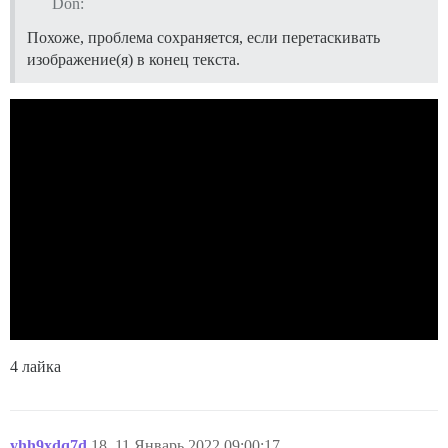
Don:
Похоже, проблема сохраняется, если перетаскивать
изображение(я) в конец текста.
4 лайка
yhh9xdq7d
18
11.Январь.2022 09:00:17