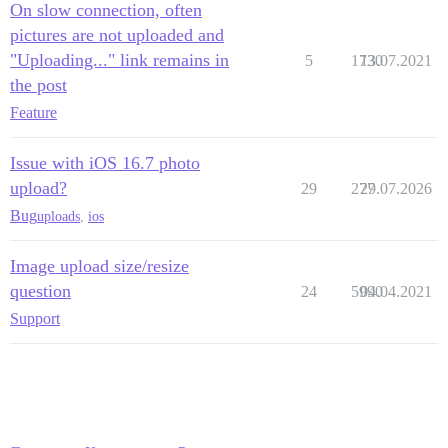
On slow connection, often
pictures are not uploaded and
"Uploading..." link remains in
5
1730
13.07.2021
the post
Feature
Issue with iOS 16.7 photo
upload?
29
277
29.07.2026
Bug
uploads
,
ios
Image upload size/resize
question
24
5990
04.04.2021
Support