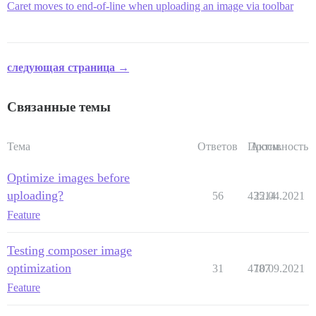
Caret moves to end-of-line when uploading an image via toolbar
следующая страница →
Связанные темы
Тема
Ответов
Просм.
Активность
Optimize images before
uploading?
56
43514
22.04.2021
Feature
Testing composer image
optimization
31
4787
10.09.2021
Feature