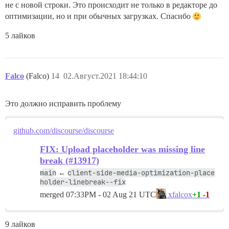
не с новой строки. Это происходит не только в редакторе до
оптимизации, но и при обычных загрузках. Спасибо
5 лайков
Falco
(Falco)
14
02.Август.2021 18:44:10
Это должно исправить проблему
github.com/discourse/discourse
FIX: Upload placeholder was missing line
break (#13917)
main
client-side-media-optimization-place
←
holder-linebreak--fix
merged
07:33PM - 02 Aug 21 UTC
+1
-1
xfalcox
9 лайков