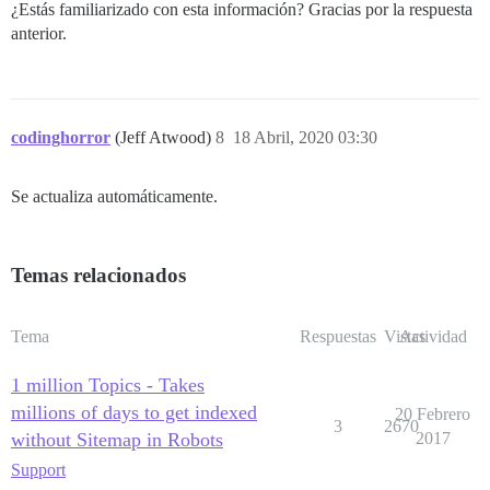
¿Estás familiarizado con esta información? Gracias por la respuesta
anterior.
codinghorror
(Jeff Atwood)
8
18 Abril, 2020 03:30
Se actualiza automáticamente.
Temas relacionados
Tema
Respuestas
Vistas
Actividad
1 million Topics - Takes
millions of days to get indexed
20 Febrero
3
2670
without Sitemap in Robots
2017
Support