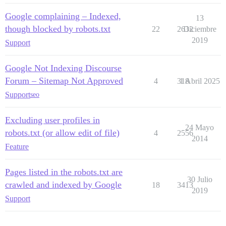
Google complaining – Indexed,
13
though blocked by robots.txt
22
2632
Diciembre
2019
Support
Google Not Indexing Discourse
Forum – Sitemap Not Approved
4
318
1 Abril 2025
Support
seo
Excluding user profiles in
24 Mayo
robots.txt (or allow edit of file)
4
2556
2014
Feature
Pages listed in the robots.txt are
30 Julio
crawled and indexed by Google
18
3413
2019
Support