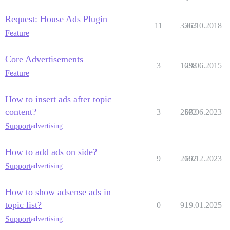
Request: House Ads Plugin
11
3363
26.10.2018
Feature
Core Advertisements
3
1638
29.06.2015
Feature
How to insert ads after topic
content?
3
2572
08.06.2023
Support
advertising
How to add ads on side?
9
2662
19.12.2023
Support
advertising
How to show adsense ads in
topic list?
0
91
19.01.2025
Support
advertising