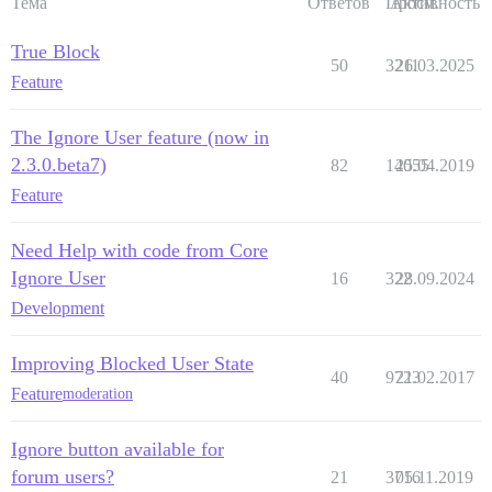
Тема
Ответов
Просм.
Активность
True Block
50
3211
26.03.2025
Feature
The Ignore User feature (now in
2.3.0.beta7)
82
14055
25.04.2019
Feature
Need Help with code from Core
Ignore User
16
322
28.09.2024
Development
Improving Blocked User State
40
9723
21.02.2017
Feature
moderation
Ignore button available for
forum users?
21
3716
05.11.2019